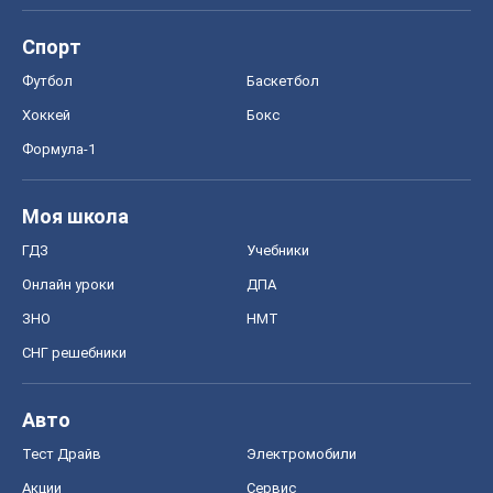
Спорт
Футбол
Баскетбол
Хоккей
Бокс
Формула-1
Моя школа
ГДЗ
Учебники
Онлайн уроки
ДПА
ЗНО
НМТ
СНГ решебники
Авто
Тест Драйв
Электромобили
Акции
Сервис