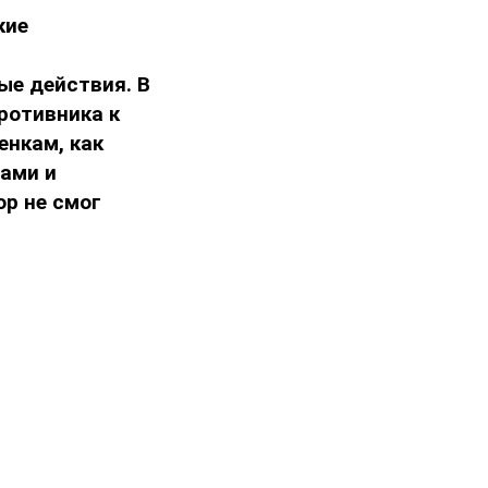
кие
ые действия. В
ротивника к
енкам, как
лами и
ор не смог