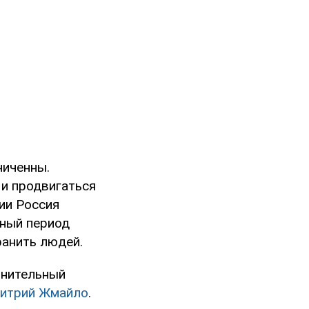
ниченны.
 и продвигаться
ии Россия
жный период
ранить людей.
лнительный
итрий Жмайло
.