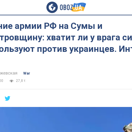
ние армии РФ на Сумы и
ровщину: хватит ли у врага си
ользуют против украинцев. Ин
йжевская
War
00
27,8 т.