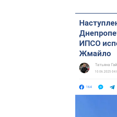
Наступле
Днепропет
ИПСО исп
Жмайло
Татьяна Га
10.06.2025 04:
164