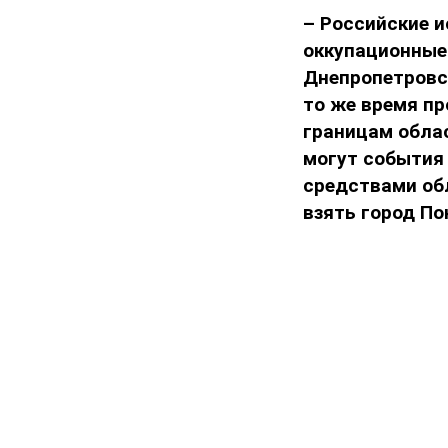
– Российские 
оккупационные
Днепропетровс
то же время п
границам облас
могут события 
средствами обл
взять город По