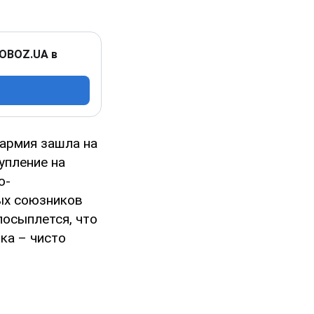
 OBOZ.UA в
 армия зашла на
упление на
о-
ных союзников
посыплется, что
ка – чисто