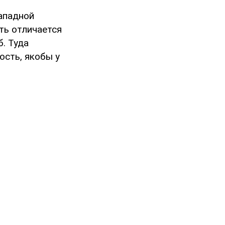
ападной
ть отличается
б. Туда
ость, якобы у