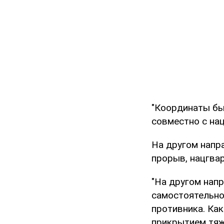
"Координаты бы
совместно с нац
На другом напр
прорыв, нацгва
"На другом нап
самостоятельно
противника. Ка
прикрытием тяж