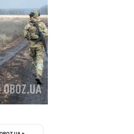
 OBOZ.UA в