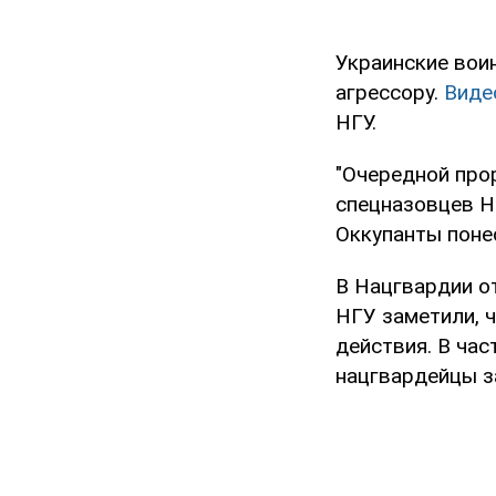
Украинские вои
агрессору.
Виде
НГУ.
"Очередной про
спецназовцев Н
Оккупанты понес
В Нацгвардии о
НГУ заметили, 
действия. В час
нацгвардейцы з