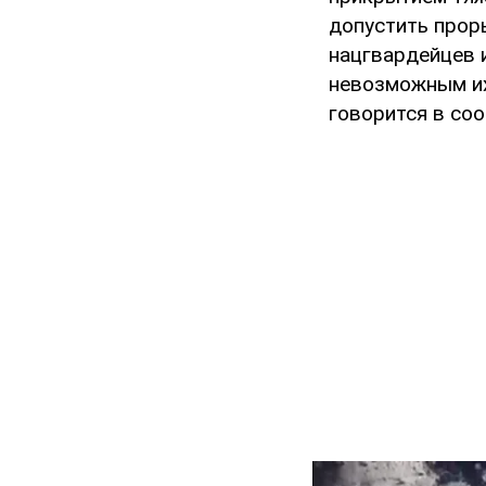
допустить прор
нацгвардейцев 
невозможным их
говорится в со