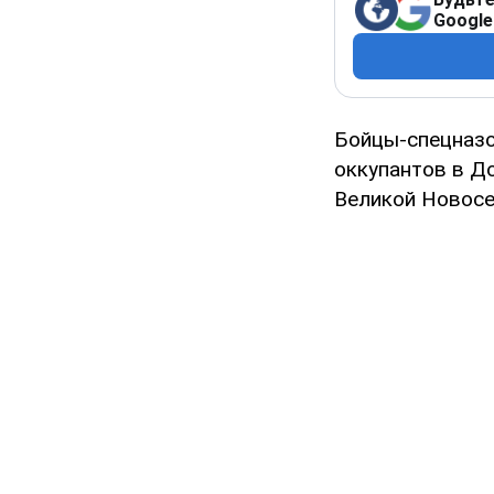
Google
Бойцы-спецназо
оккупантов в До
Великой Новосел