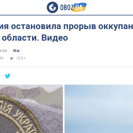
ия остановила прорыв оккупан
 области. Видео
цкая
War
44
15,0 т.