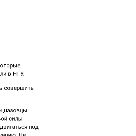
которые
ли в НГУ.
сь совершить
пецназовцы
вой силы
одвигаться под
уацию. Не