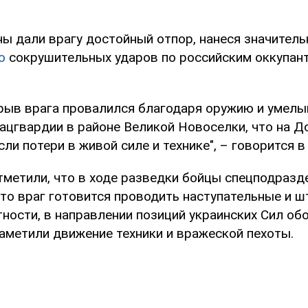
ны дали врагу достойный отпор, нанеся значитель
о
сокрушительных ударов по российским оккупант
рыв врага провалился благодаря оружию и умел
ацгвардии в районе Великой Новоселки, что на Д
ли потери в живой силе и технике", – говорится 
тметили, что в ходе разведки бойцы спецподразде
что враг готовится проводить наступательные и 
тности, в направлении позиций украинских Сил о
аметили движение техники и вражеской пехоты.