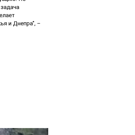
 задача
делает
я и Днепра", –