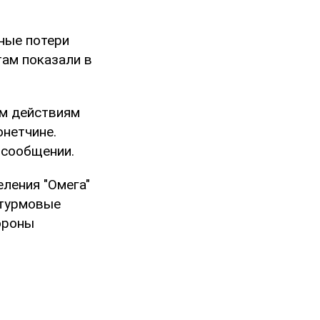
ные потери
ам показали в
ым действиям
онетчине.
в сообщении.
ления "Омега"
штурмовые
бороны