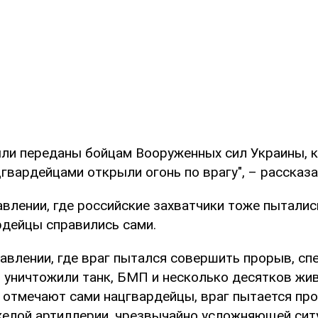
ли переданы бойцам Вооруженных сил Украины, 
гвардейцами открыли огонь по врагу", – рассказа
авлении, где российские захватчики тоже пытали
рдейцы справились сами.
равлении, где враг пытался совершить прорыв, с
 уничтожили танк, БМП и несколько десятков жи
к отмечают сами нацгвардейцы, враг пытается пр
елой артиллерии, чрезвычайно усложняющей сит