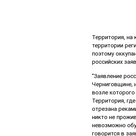
Территория, на 
территории рег
поэтому оккупа
российских зая
"Заявление росс
Черниговщине, н
возле которого
Территория, где
отрезана реками
никто не прожив
невозможно обу
говорится в зая