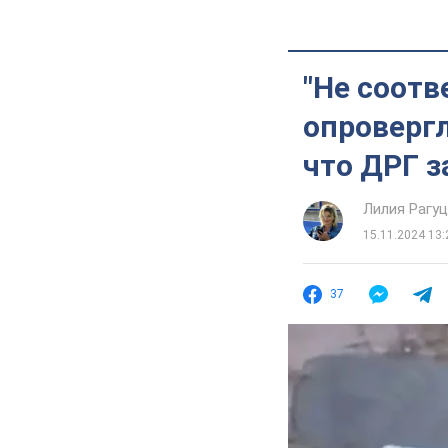
"Не соотв
опровергл
что ДРГ з
Лилия Рагу
15.11.2024 13:
37