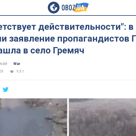
етствует действительности": в
и заявление пропагандистов 
ашла в село Гремяч
цкая
War
28
9,8 т.