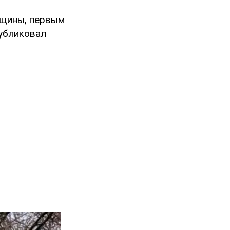
вщины, первым
публиковал