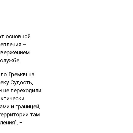
от основной
репления –
ровержением
 службе.
ело Гремяч на
еку Судость,
 не переходили.
актически
ами и границей,
 территории там
ения", –