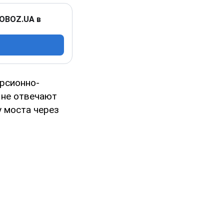
 OBOZ.UA в
ерсионно-
 не отвечают
у моста через