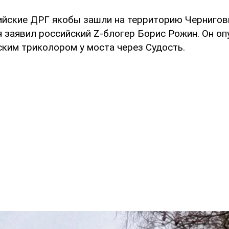
сийские ДРГ якобы зашли на территорию Черниго
я заявил российский Z-блогер Борис Рожин. Он о
ским триколором у моста через Судость.