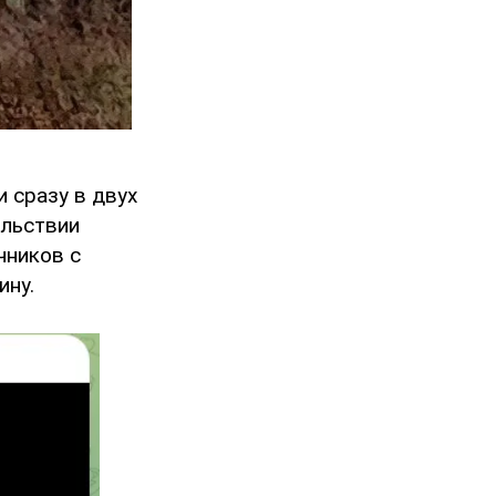
 сразу в двух
ольствии
чников с
ину.