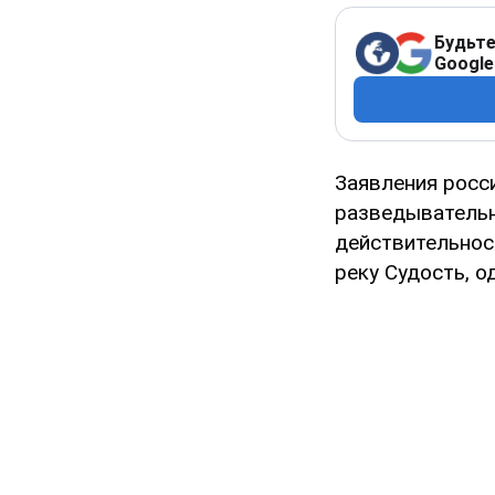
Будьте
Google
Заявления росс
разведывательн
действительнос
реку Судость, о