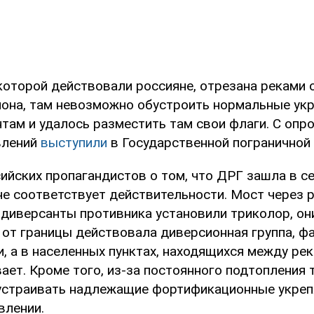
которой действовали россияне, отрезана реками 
иона, там невозможно обустроить нормальные ук
нтам и удалось разместить там свои флаги. С оп
влений
выступили
в Государственной пограничной
ийских пропагандистов о том, что ДРГ зашла в с
е соответствует действительности. Мост через р
 диверсанты противника установили триколор, они
 от границы действовала диверсионная группа, ф
, а в населенных пунктах, находящихся между рек
ает. Кроме того, из-за постоянного подтопления
страивать надлежащие фортификационные укрепл
влении.