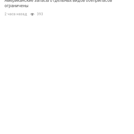
Американские запасы отдельных видов боеприпасов
ограничены
2 часа назад
393