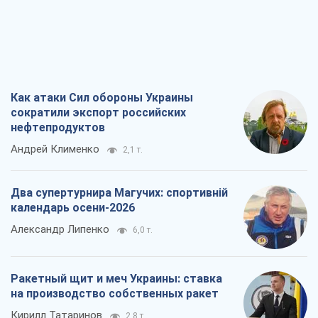
Как атаки Сил обороны Украины
сократили экспорт российских
нефтепродуктов
Андрей Клименко
2,1 т.
Два супертурнира Магучих: спортивній
календарь осени-2026
Александр Липенко
6,0 т.
Ракетный щит и меч Украины: ставка
на производство собственных ракет
Кирилл Татаринов
2,8 т.