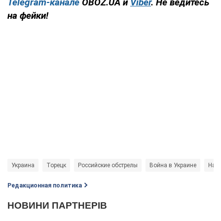
Telegram-канале
OBOZ.UA и
Viber
. Не ведитесь
на фейки!
Украина
Торецк
Российские обстрелы
Война в Украине
Нац
Редакционная политика