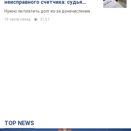
неисправного счетчика: судья
вынес неожиданное решение
Нужно ли платить долг из-за доначисления
10 часов назад
31,5 т.
TOP NEWS