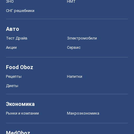
ЗНО
НМТ
СНГ решебники
Авто
Тест Драйв
Электромобили
Акции
Сервис
Food Oboz
Рецепты
Напитки
Диеты
Экономика
Рынки и компании
Mакроэкономика
MedOboz