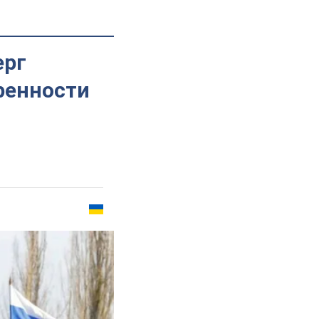
ерг
ренности