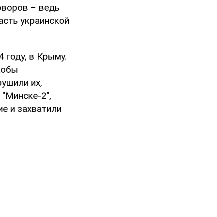
оворов – ведь
асть украинской
 году, в Крыму.
кобы
рушили их,
"Минске-2",
ие и захватили