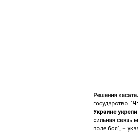
Решения касате
государство. "
Ч
Украине укрепи
сильная связь м
поле боя", – ук