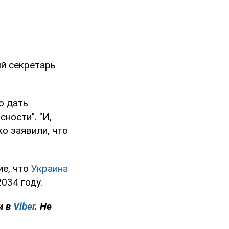
ый секретарь
о дать
ности". "И,
ко заявили, что
ие, что
Украина
2034 году.
и в
Viber
. Не