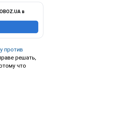
 OBOZ.UA в
у против
праве решать,
отому что