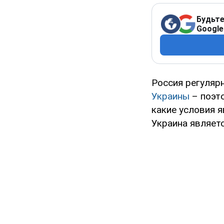
Будьте
Google
Россия регуляр
Украины
– поэт
какие условия 
Украина являет