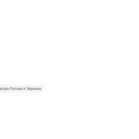
оворы России и Украины
Минские договоренности
НАТО
Россия - ст