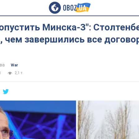
опустить Минска-3": Столтенб
, чем завершились все догово
ва
War
1
2,1 т.