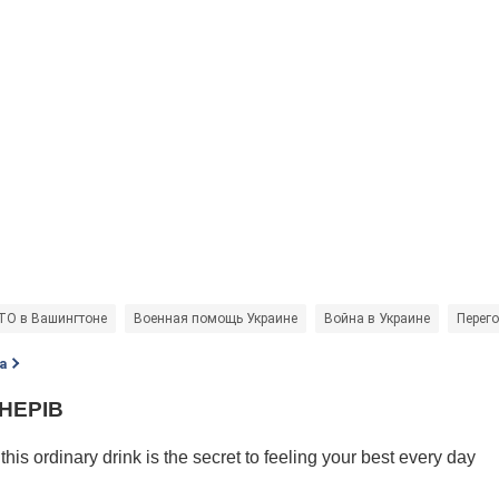
ТО в Вашингтоне
Военная помощь Украине
Война в Украине
Перег
а