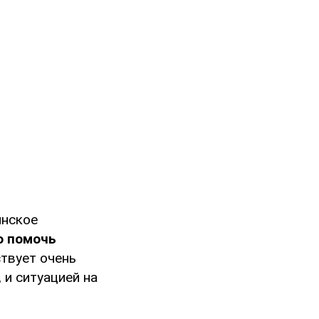
инское
о помочь
ствует очень
 и ситуацией на