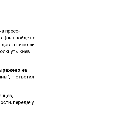
на пресс-
а (он пройдет с
, достаточно ли
олкнуть Киев
выражено на
ины
", – ответил
анцев,
ости, передачу