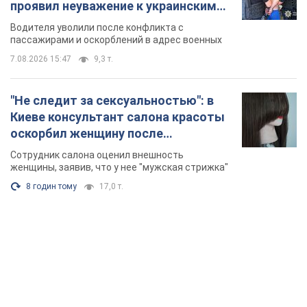
проявил неуважение к украинским
военным и поплатился за это.
Водителя уволили после конфликта с
Видео
пассажирами и оскорблений в адрес военных
7.08.2026 15:47
9,3 т.
"Не следит за сексуальностью": в
Киеве консультант салона красоты
оскорбил женщину после
химиотерапии, разгорелся скандал.
Сотрудник салона оценил внешность
Фото
женщины, заявив, что у нее "мужская стрижка"
8 годин тому
17,0 т.