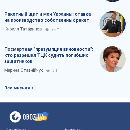
Ракетный щит и меч Украины: ставка
на производство собственных ракет
Кирилл Татаринов
2,6 т.
Посмертная "презумпция виновности":
кто разрешил ТЦК судить погибших
защитников
Марина Ставнійчук
6,1 т.
Все мнения
О компании
Команда