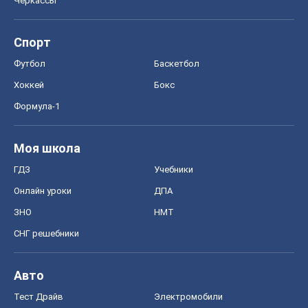
Черкассы
Спорт
Футбол
Баскетбол
Хоккей
Бокс
Формула-1
Моя школа
ГДЗ
Учебники
Онлайн уроки
ДПА
ЗНО
НМТ
СНГ решебники
Авто
Тест Драйв
Электромобили