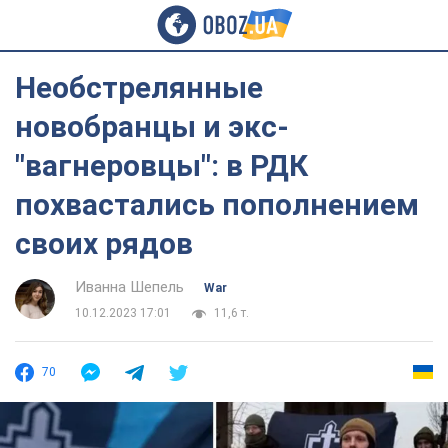
Необстрелянные
новобранцы и экс-
"вагнеровцы": в РДК
похвастались пополнением
своих рядов
Иванна Шепель
War
10.12.2023 17:01
11,6 т.
70