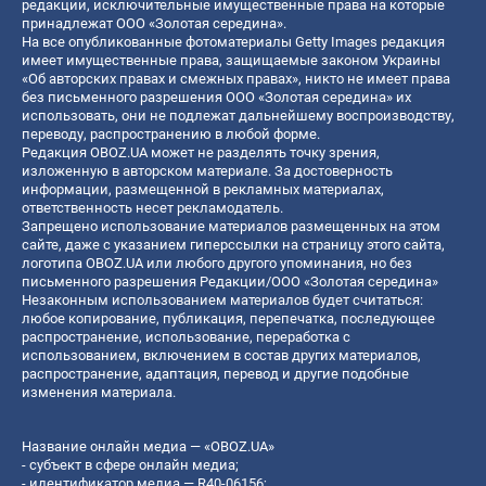
редакции, исключительные имущественные права на которые
принадлежат ООО «Золотая середина».
На все опубликованные фотоматериалы Getty Images редакция
имеет имущественные права, защищаемые законом Украины
«Об авторских правах и смежных правах», никто не имеет права
без письменного разрешения ООО «Золотая середина» их
использовать, они не подлежат дальнейшему воспроизводству,
переводу, распространению в любой форме.
Редакция OBOZ.UA может не разделять точку зрения,
изложенную в авторском материале. За достоверность
информации, размещенной в рекламных материалах,
ответственность несет рекламодатель.
Запрещено использование материалов размещенных на этом
сайте, даже с указанием гиперссылки на страницу этого сайта,
логотипа OBOZ.UA или любого другого упоминания, но без
письменного разрешения Редакции/ООО «Золотая середина»
Незаконным использованием материалов будет считаться:
любое копирование, публикация, перепечатка, последующее
распространение, использование, переработка с
использованием, включением в состав других материалов,
распространение, адаптация, перевод и другие подобные
изменения материала.
Название онлайн медиа — «OBOZ.UA»
- субъект в сфере онлайн медиа;
- идентификатор медиа — R40-06156;