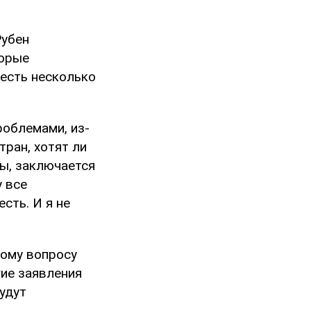
Рубен
торые
есть несколько
роблемами, из-
тран, хотят ли
ны, заключается
у все
сть. И я не
тому вопросу
гие заявления
удут