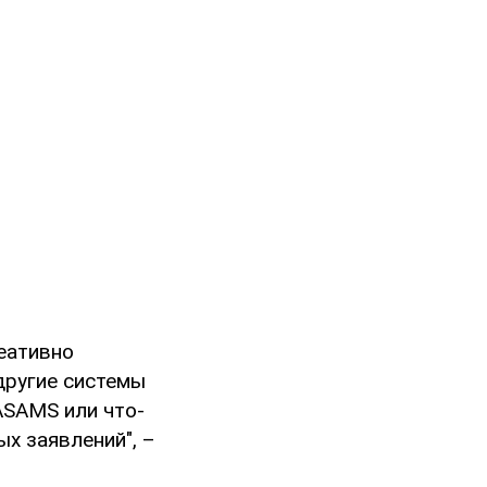
реативно
 другие системы
ASAMS или что-
ых заявлений", –