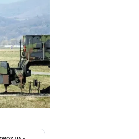
 OBOZ.UA в