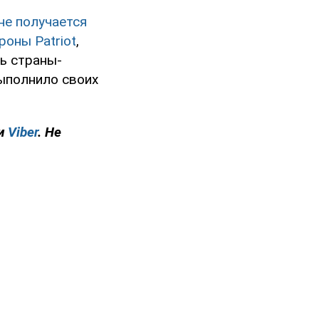
не получается
оны Patriot
,
ь страны-
выполнило своих
и
Viber
. Не