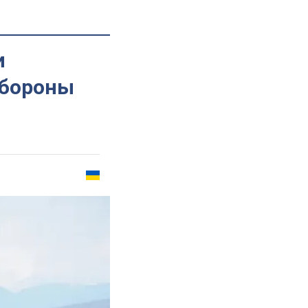
и
обороны