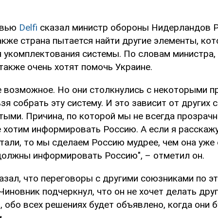
рвью
Delfi
сказал министр обороны Нидерландов 
акже страна пытается найти другие элементы, ко
 укомплектования системы. По словам министра, 
также очень хотят помочь Украине.
е возможное. Но они столкнулись с некоторыми п
зя собрать эту систему. И это зависит от других с
тыми. Причина, по которой мы не всегда прозрач
е хотим информировать Россию. А если я расскаж
али, то мы сделаем Россию мудрее, чем она уже е
должны информировать Россию", – отметил он.
азал, что переговоры с другими союзниками по э
иновник подчеркнул, что он не хочет делать дру
 обо всех решениях будет объявлено, когда они б
.