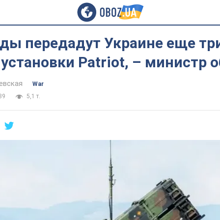
ды передадут Украине еще тр
установки Patriot, – министр 
евская
War
39
5,1 т.