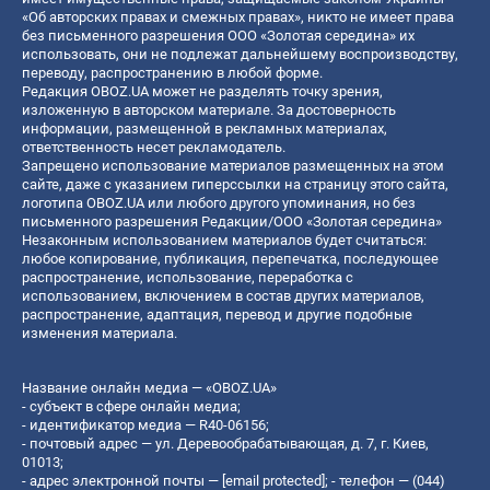
«Об авторских правах и смежных правах», никто не имеет права
без письменного разрешения ООО «Золотая середина» их
использовать, они не подлежат дальнейшему воспроизводству,
переводу, распространению в любой форме.
Редакция OBOZ.UA может не разделять точку зрения,
изложенную в авторском материале. За достоверность
информации, размещенной в рекламных материалах,
ответственность несет рекламодатель.
Запрещено использование материалов размещенных на этом
сайте, даже с указанием гиперссылки на страницу этого сайта,
логотипа OBOZ.UA или любого другого упоминания, но без
письменного разрешения Редакции/ООО «Золотая середина»
Незаконным использованием материалов будет считаться:
любое копирование, публикация, перепечатка, последующее
распространение, использование, переработка с
использованием, включением в состав других материалов,
распространение, адаптация, перевод и другие подобные
изменения материала.
Название онлайн медиа — «OBOZ.UA»
- субъект в сфере онлайн медиа;
- идентификатор медиа — R40-06156;
- почтовый адрес — ул. Деревообрабатывающая, д. 7, г. Киев,
01013;
- адрес электронной почты —
[email protected]
; - телефон — (044)