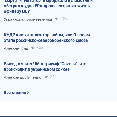
"Варта" и "Новатор" выдержали пулеметный
обстрел и удар FPV-дрона, сохранив жизнь
офицеру ВСУ
Украинская Бронетехника
4,2 т.
КНДР как катализатор войны, или О новом
этапе российско-северокорейского союза
Алексей Кущ
4,3 т.
Выход в элиту ЧМ и триумф "Сокола": что
происходит в украинском хоккее
Александр Липенко
2,2 т.
Все мнения