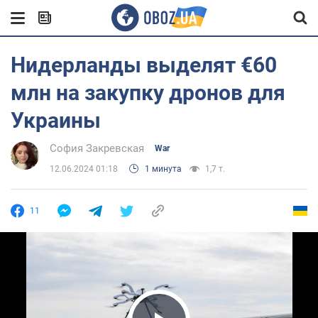
Нидерланды выделят €60
млн на закупку дронов для
Украины
София Закревская
War
12.06.2024 01:18
1 минута
1,7 т.
11