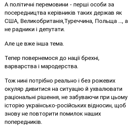
А політичні перемовини - перші особи за
посередництва керівників таких держав як
США, Великобританія,Туреччина, Польща …, а
не радники і депутати.
Але це вже інша тема.
Тепер повернемося до нації брехні,
варварства і мародерства.
Тож нині потрібно реально і без рожевих
окуляр дивитися на ситуацію й ухвалювати
раціональні рішення, не забуваючи при цьому
історію українсько-російських відносин, щоб
знову не повторити помилок наших
попередників.