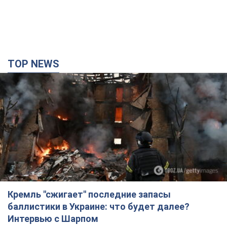
Кремль "сжигает" последние запасы
баллистики в Украине: что будет далее?
Интервью с Шарпом
В июле страна-агрессор установила "рекорд" по количеству
запущенных по Украине баллистических ракет
4 часа назад
47,7 т.
В Екатеринбурге атакован склад Wildberries:
есть попадания, поднялся дым. Фото и видео
Россиянам не помогла даже работа ПВО