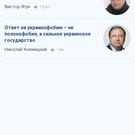
Мэр Москвы внезапно захотел мира,
как становятся послом в США и новые
украинские топ-рейтинги
Александр Кирш
1,8 т.
О запланированной вырубке более 600
деревьев и теплотрассе: что