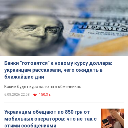
Банки "готовятся" к новому курсу доллара:
украинцам рассказали, чего ожидать в
ближайшие дни
Каким будет курс валюты в обменниках
6.08.2026 22:58
150,3 т.
Украинцам обещают по 850 грн от
мобильных операторов: что не так с
этими сообщениями
Как не попасть в ловушку мошенников
6.08.2026 21:02
15,1 т.
Самый дорогой футболист
"Динамо" забил "Карабаху" уже на
10-й минуте матча. Видео
Поединок проходит в Польше