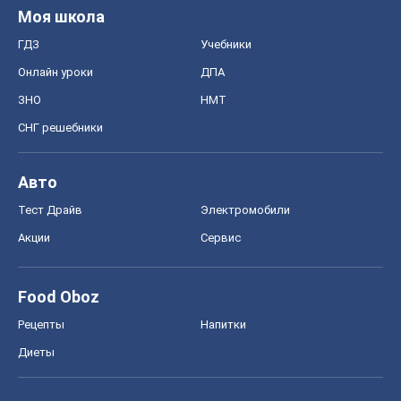
Авто
Тест Драйв
Электромобили
Акции
Сервис
Food Oboz
Рецепты
Напитки
Диеты
Экономика
Рынки и компании
Mакроэкономика
MedOboz
Новости медицины
MAMACLUB