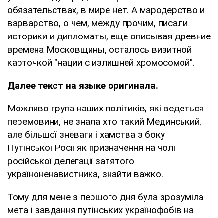
обязательствах, в мире нет. А мародерство и
варварство, о чем, между прочим, писали
историки и дипломаты, еще описывая древние
времена Московщины, осталось визитной
карточкой "нации с излишней хромосомой".
Далее текст на языке оригинала.
Можливо група наших політиків, які ведеться
перемовини, не знала хто такий Мединський,
але більшої зневаги і хамства з боку
Путінської Росії як призначення на чолі
російської делегації затятого
україноненавистника, знайти важко.
Тому для мене з першого дня була зрозуміла
мета і завдання путінських українофобів на