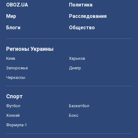
Запорожье
Днепр
Черкассы
Спорт
Футбол
Баскетбол
Хоккей
Бокс
Формула-1
Моя школа
ГДЗ
Учебники
Онлайн уроки
ДПА
ЗНО
НМТ
СНГ решебники