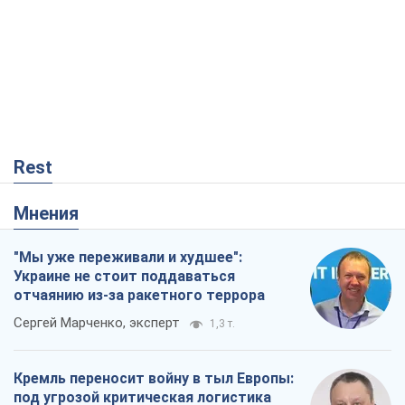
Мнения
"Мы уже переживали и худшее":
Украине не стоит поддаваться
отчаянию из-за ракетного террора
Сергей Марченко, эксперт
1,3 т.
Кремль переносит войну в тыл Европы:
под угрозой критическая логистика
Виктор Ягун
12,4 т.
Ответ на украинофобию – не
полонофобия, а сильное украинское
государство
Николай Княжицкий
144