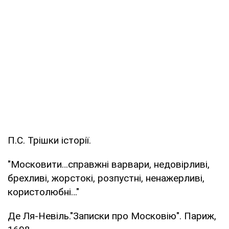
П.С. Трішки історії.
"Московити…справжні варвари, недовірливі,
брехливі, жорстокі, розпустні, ненажерливі,
користолюбні…"
Де Ля-Невіль."Записки про Московію". Париж,