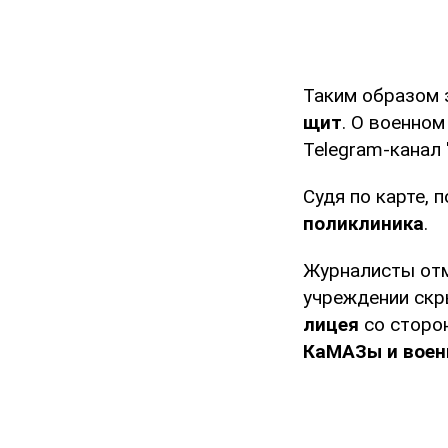
Таким образом 
щит
. О военно
Telegram-канал 
Судя по карте,
поликлиника
.
Журналисты отм
учреждении скры
лицея
со сторо
КаМАЗы и воен