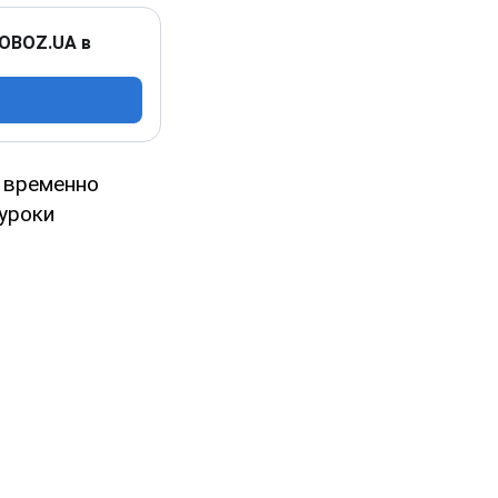
 OBOZ.UA в
 временно
 уроки