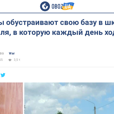
ы обустраивают свою базу в ш
ля, в которую каждый день хо
ва
War
55
3,5 т.