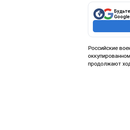
Будьте
Google
Российские во
оккупированно
продолжают ход