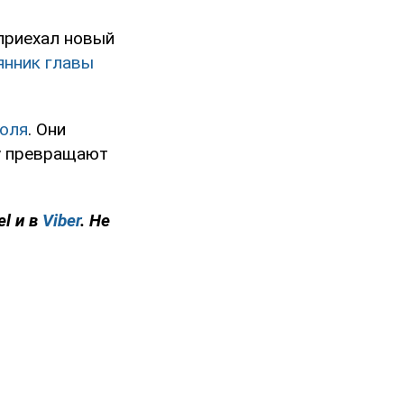
приехал новый
янник главы
оля
. Они
зу превращают
el и в
Viber
. Не