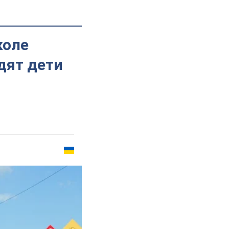
коле
дят дети