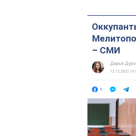
Оккупант
Мелитопо
– СМИ
Дарья Дуро
12.12.2022 10:
6