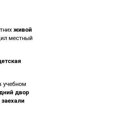
етних
живой
щил местный
детская
в учебном
дний двор
,
заехали