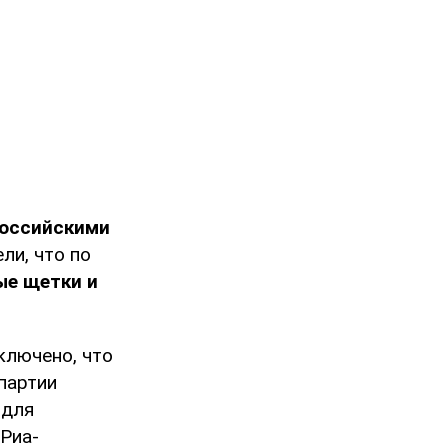
российскими
ели, что по
ые щетки и
ключено, что
партии
 для
"Риа-