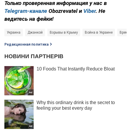
Только
проверенная информация у нас в
Telegram-канале
Obozrevatel и
Viber
. Не
ведитесь на фейки!
Украина
Джанкой
Взрывы в Крыму
Война в Украине
Времен
Редакционная политика