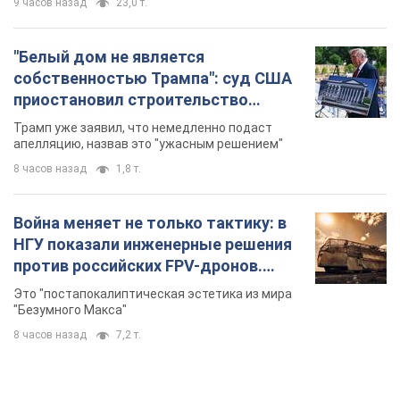
9 часов назад
23,0 т.
"Белый дом не является
собственностью Трампа": суд США
приостановил строительство
бального зала стоимостью 400 млн
Трамп уже заявил, что немедленно подаст
долларов
апелляцию, назвав это "ужасным решением"
8 часов назад
1,8 т.
Война меняет не только тактику: в
НГУ показали инженерные решения
против российских FPV-дронов.
Фото
Это "постапокалиптическая эстетика из мира
"Безумного Макса"
8 часов назад
7,2 т.