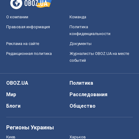
OBOZ.UA
Политика
Мир
Расследования
Блоги
Общество
Регионы Украины
Киев
Харьков
Запорожье
Днепр
Черкассы
Спорт
Футбол
Баскетбол
Хоккей
Бокс
Формула-1