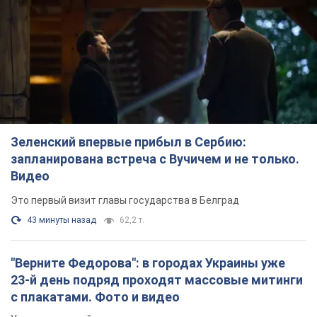
Это первый визит главы государства в Белград
43 минуты назад
62,2 т.
"Верните Федорова": в городах Украины уже
23-й день подряд проходят массовые митинги
с плакатами. Фото и видео
Участники акций продолжают серию ежедневных протестов
час назад
1,9 т.
Сенат США одобрил законопроект Грэма о
санкциях против России: что дальше
Документ предусматривает новые экономические
ограничения
час назад
4,0 т.