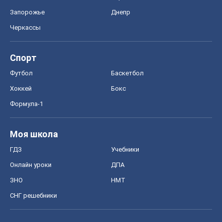
Моя школа
ГДЗ
Учебники
Онлайн уроки
ДПА
ЗНО
НМТ
СНГ решебники
Авто
Тест Драйв
Электромобили
Акции
Сервис
Food Oboz
Рецепты
Напитки
Диеты
Экономика