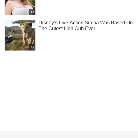
Не пропусти молнию! Подписывайся на нас в Telegram
Подписаться
Подписаться
Оккупант под Киевом...
Важное