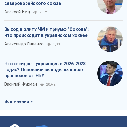
прогнозов от НБУ
Василий Фурман
20,6 т.
Все мнения
О компании
Команда
Правовая информация
Политика
конфиденциальности
Реклама на сайте
Документы
Редакционная политика
Журналисты OBOZ.UA на месте
событий