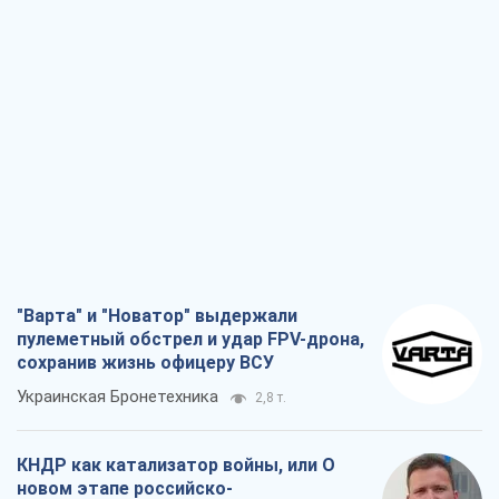
"Варта" и "Новатор" выдержали
пулеметный обстрел и удар FPV-дрона,
сохранив жизнь офицеру ВСУ
Украинская Бронетехника
2,8 т.
КНДР как катализатор войны, или О
новом этапе российско-
северокорейского союза
Алексей Кущ
2,9 т.
Выход в элиту ЧМ и триумф "Сокола":
что происходит в украинском хоккее
Александр Липенко
1,0 т.
Что ожидает украинцев в 2026-2028
годах? Основные выводы из новых