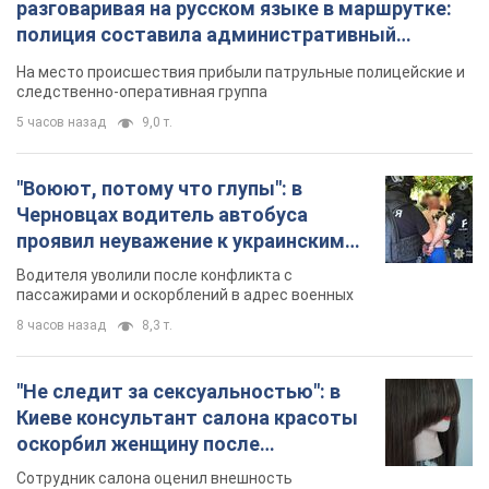
Видео
пассажирами и оскорблений в адрес военных
8 часов назад
8,3 т.
"Не следит за сексуальностью": в
Киеве консультант салона красоты
оскорбил женщину после
химиотерапии, разгорелся скандал.
Сотрудник салона оценил внешность
Фото
женщины, заявив, что у нее "мужская стрижка"
час назад
10,1 т.