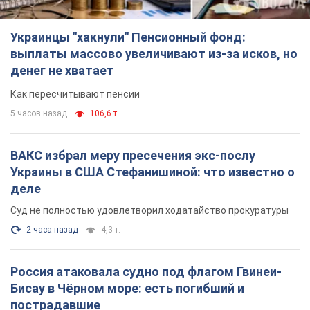
ВАКС избрал меру пресечения экс-послу
Украины в США Стефанишиной: что известно о
деле
Суд не полностью удовлетворил ходатайство прокуратуры
2 часа назад
4,3 т.
Россия атаковала судно под флагом Гвинеи-
Бисау в Чёрном море: есть погибший и
пострадавшие
Сухогруз был гражданским и перевозил украинскую пшеницу
2 часа назад
1,2 т.