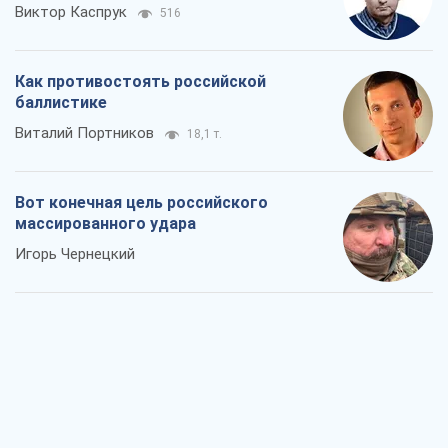
Вот конечная цель российского
массированного удара
Игорь Чернецкий
От Wildberries к ВТБ: как один удар
может запустить цепную реакцию в
России