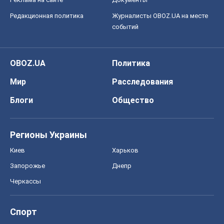
Блоги
Общество
Регионы Украины
Киев
Харьков
Запорожье
Днепр
Черкассы
Спорт
Футбол
Баскетбол
Хоккей
Бокс
Формула-1
Моя школа
ГДЗ
Учебники
Онлайн уроки
ДПА