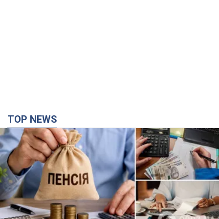
TOP NEWS
Украинцы "хакнули" Пенсионный фонд:
выплаты массово увеличивают из-за исков, но
денег не хватает
Как пересчитывают пенсии
5 часов назад
106,6 т.