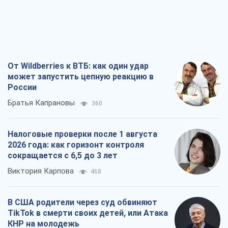
Братья Капрановы
360
Налоговые проверки после 1 августа
2026 года: как горизонт контроля
сокращается с 6,5 до 3 лет
Виктория Карпова
468
В США родители через суд обвиняют
TikTok в смерти своих детей, или Атака
КНР на молодежь
Александр Кирш
657
Украинский бизнес – тоже часть
обороноспособности страны. Власти
должны создать экономический щит
для компаний
Алексей Давиденко
717