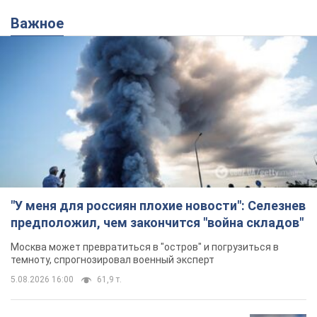
"У меня для россиян плохие новости": Селезнев
предположил, чем закончится "война складов"
Москва может превратиться в "остров" и погрузиться в
темноту, спрогнозировал военный эксперт
5.08.2026 16:00
61,9 т.
Банки "готовятся" к новому курсу
доллара: украинцам рассказали,
чего ожидать
Каким будет курс валюты в обменниках
5.08.2026 23:12
123,0 т.
"Джипинг разрушает экосистемы,