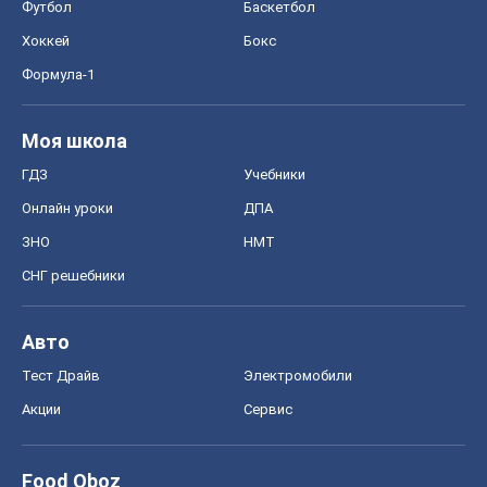
ЗНО
НМТ
СНГ решебники
Авто
Тест Драйв
Электромобили
Акции
Сервис
Food Oboz
Рецепты
Напитки
Диеты
Экономика
Рынки и компании
Mакроэкономика