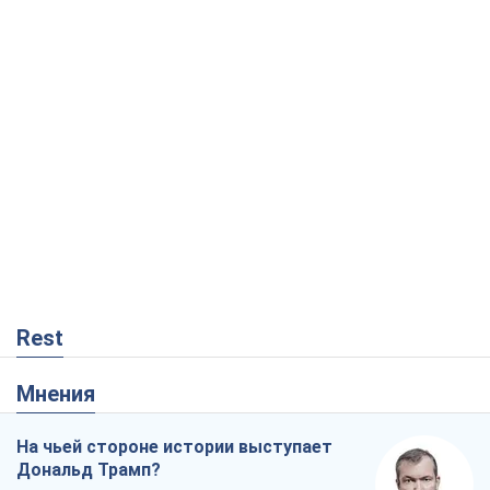
Rest
Мнения
На чьей стороне истории выступает
Дональд Трамп?
Виктор Каспрук
516
Как противостоять российской
баллистике
Виталий Портников
18,1 т.