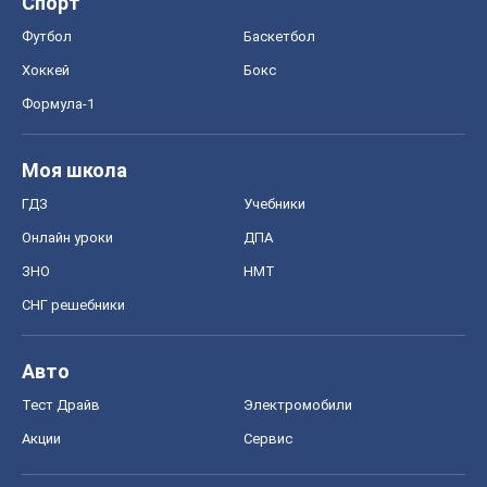
Спорт
Футбол
Баскетбол
Хоккей
Бокс
Формула-1
Моя школа
ГДЗ
Учебники
Онлайн уроки
ДПА
ЗНО
НМТ
СНГ решебники
Авто
Тест Драйв
Электромобили
Акции
Сервис