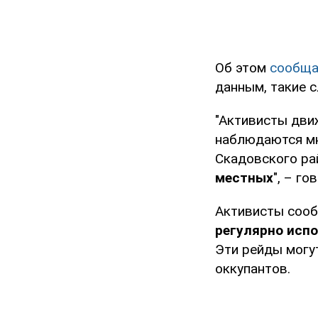
Об этом
сообщ
данным, такие 
"Активисты дви
наблюдаются мн
Скадовского ра
местных
", – г
Активисты соо
регулярно исп
Эти рейды могу
оккупантов.