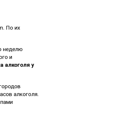
m. По их
ю неделю
ого и
а алкоголя у
городов
асов алкоголя.
ппами