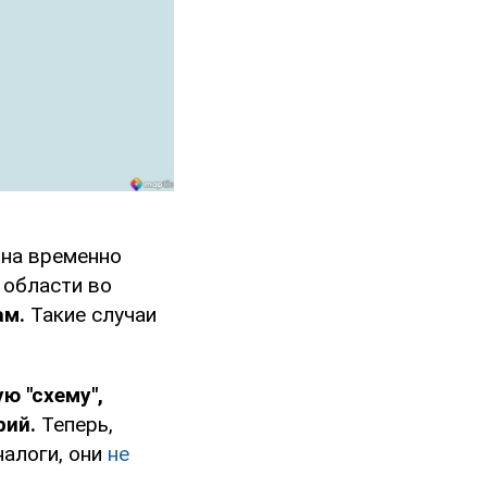
на временно
 области во
ам.
Такие случаи
ю "схему",
рий.
Теперь,
налоги, они
не