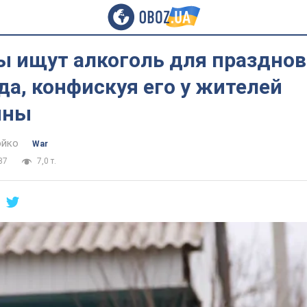
ы ищут алкоголь для праздно
да, конфискуя его у жителей
ины
юйко
War
37
7,0 т.