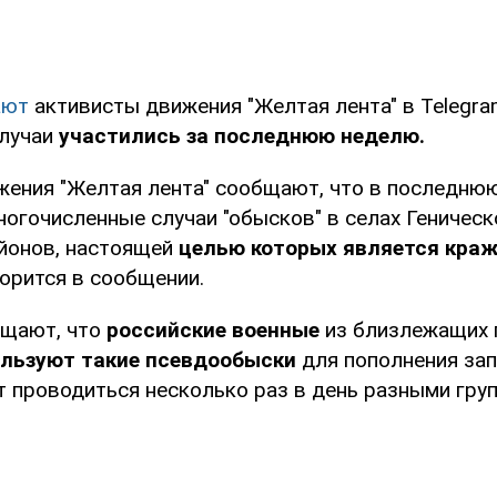
ают
активисты движения "Желтая лента" в Telegra
случаи
участились за последнюю неделю.
жения "Желтая лента" сообщают, что в последню
огочисленные случаи "обысков" в селах Геническ
йонов, настоящей
целью которых является краж
оворится в сообщении.
бщают, что
российские военные
из близлежащих 
ользуют такие псевдообыски
для пополнения зап
т проводиться несколько раз в день разными гру