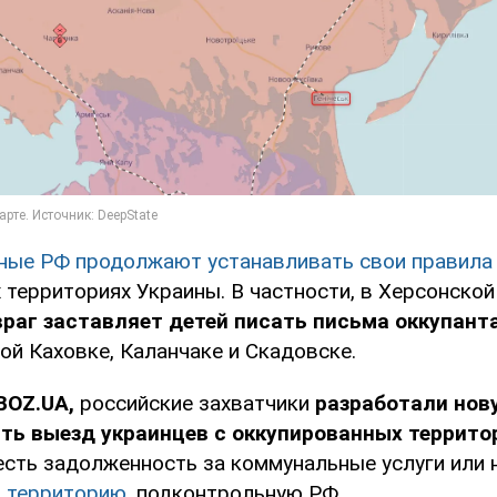
ные РФ продолжают устанавливать свои правила
территориях Украины. В частности, в Херсонской
враг заставляет детей писать письма оккупант
ой Каховке, Каланчаке и Скадовске.
BOZ.UA,
российские захватчики
разработали нову
ть выезд украинцев с оккупированных террито
есть задолженность за коммунальные услуги или 
ь территорию
, подконтрольную РФ.