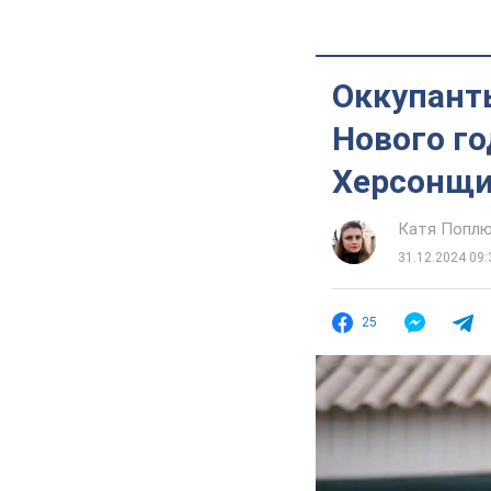
Оккупант
Нового го
Херсонщ
Катя Попл
31.12.2024 09:
25