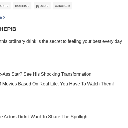
раине
военные
русские
алкоголь
а