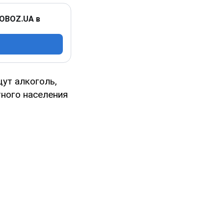
 OBOZ.UA в
ут алкоголь,
тного населения