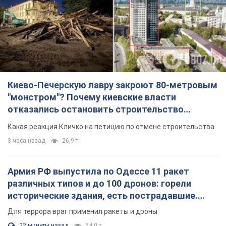
Киево-Печерскую лавру закроют 80-метровым
"монстром"? Почему киевские власти
отказались остановить строительство
небоскреба "московского верующего"
Какая реакция Кличко на петицию по отмене строительства
3 часа назад
26,9 т.
Армия РФ выпустила по Одессе 11 ракет
различных типов и до 100 дронов: горели
исторические здания, есть пострадавшие.
Фото и видео
Для террора враг применил ракеты и дроны
22 минуты назад
54,0 т.