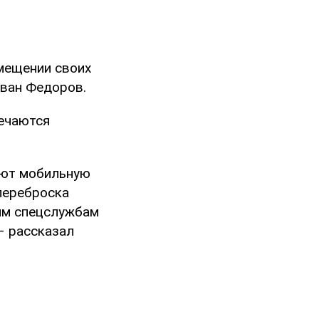
мещении своих
ван Федоров.
ечаются
ают мобильную
 переброска
шим спецслужбам
 – рассказал