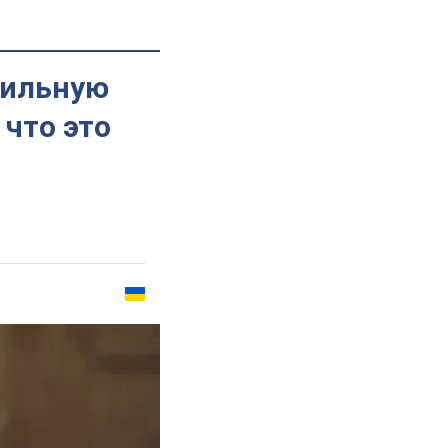
бильную
 что это