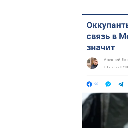
Оккупант
связь в М
значит
Алексей Лю
1.12.2022 07:3
90