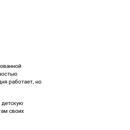
рованной
лностью
ня работает, но
и детскую
там своих