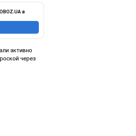
 OBOZ.UA в
али активно
броской через