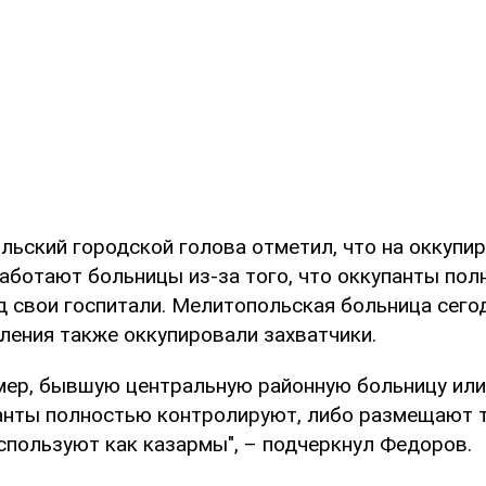
льский городской голова отметил, что на оккупи
работают больницы из-за того, что оккупанты по
д свои госпитали. Мелитопольская больница сегод
ления также оккупировали захватчики.
имер, бывшую центральную районную больницу ил
анты полностью контролируют, либо размещают 
спользуют как казармы", – подчеркнул Федоров.