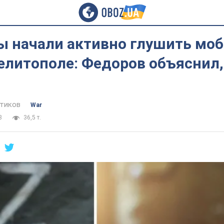
ы начали активно глушить мо
елитополе: Федоров объяснил,
тиков
War
8
36,5 т.