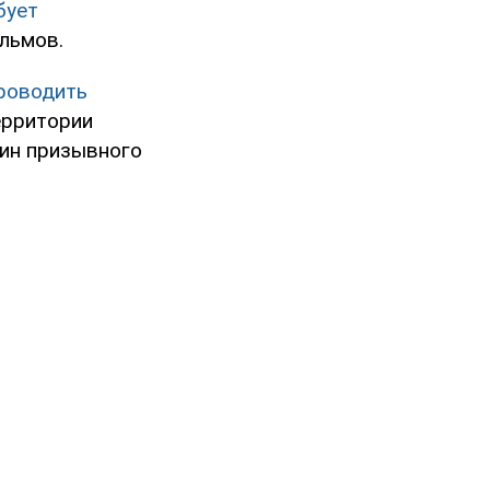
бует
льмов.
роводить
ерритории
чин призывного