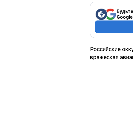
Будьте
Google
Российские окк
вражеская авиа