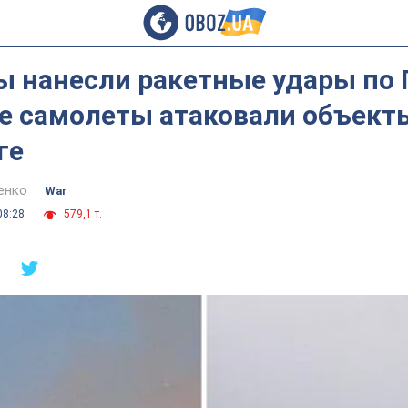
ы нанесли ракетные удары по 
е самолеты атаковали объект
ге
енко
War
08:28
579,1 т.