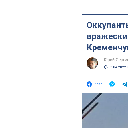
Оккупант
вражески
Кременчу
Юрий Серги
2.04.2022 
2767