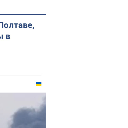
Полтаве,
ы в