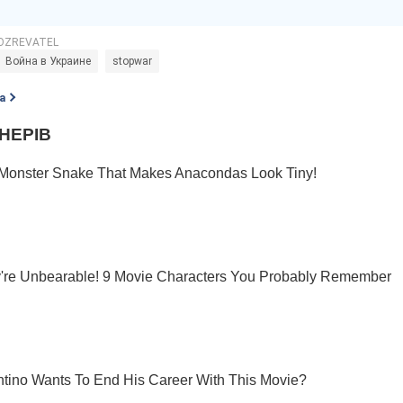
Война в Украине
stopwar
а