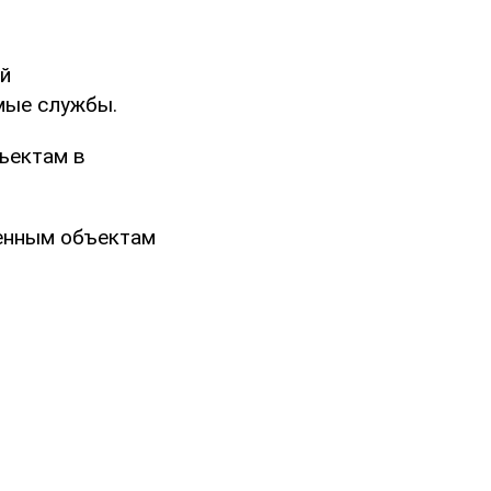
й
мые службы.
бъектам в
ленным объектам