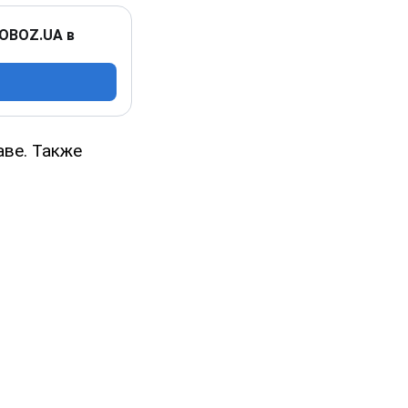
 OBOZ.UA в
аве. Также