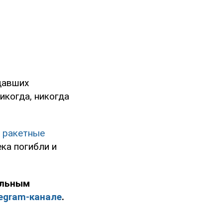
давших
икогда, никогда
и
ракетные
ека погибли и
ельным
egram-канале
.