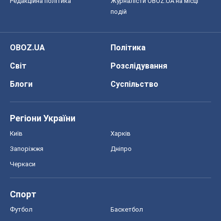
Редакційна політика
Журналісти OBOZ.UA на місці
подій
OBOZ.UA
Політика
Світ
Розслідування
Блоги
Суспільство
Регіони України
Київ
Харків
Запоріжжя
Дніпро
Черкаси
Спорт
Футбол
Баскетбол