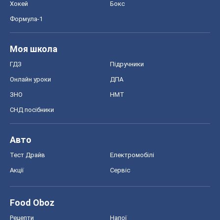
Хокей
Бокс
Формула-1
Моя школа
ГДЗ
Підручники
Онлайн уроки
ДПА
ЗНО
НМТ
СНД посібники
Авто
Тест Драйв
Електромобілі
Акції
Сервіс
Food Oboz
Рецепти
Напої