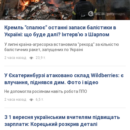
Кремль "спалює" останні запаси балістики в
Україні: що буде далі? Інтерв’ю з Шарпом
У липні країна-агресорка встановила "рекорд" за кількістю
балістичних ракет, запущених по Україні
2 часа назад
23,9 т.
У Єкатеринбурзі атаковано склад Wildberries: є
влучання, піднявся дим. Фото і відео
Не допомогла росіянам навіть робота ППО
2 часа назад
6,5 т.
З 1 вересня українським вчителям підвищать
зарплати: Корецький розкрив деталі