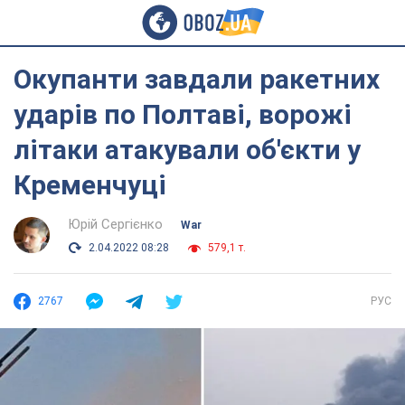
Окупанти завдали ракетних
ударів по Полтаві, ворожі
літаки атакували об'єкти у
Кременчуці
Юрій Сергієнко
War
2.04.2022 08:28
579,1 т.
2767
РУС