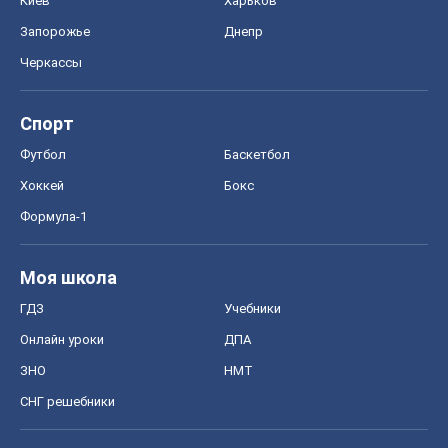
Формула-1
Моя школа
ГДЗ
Учебники
Онлайн уроки
ДПА
ЗНО
НМТ
СНГ решебники
Авто
Тест Драйв
Электромобили
Акции
Сервис
Food Oboz
Рецепты
Напитки