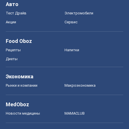
Диеты
Экономика
Рынки и компании
Mакроэкономика
MedOboz
Новости медицины
MAMACLUB
Шоу
Афиша
Сплетни
Красота
Мода
Женский Журнал