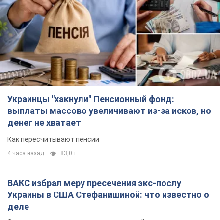
Украинцы "хакнули" Пенсионный фонд:
выплаты массово увеличивают из-за исков, но
денег не хватает
Как пересчитывают пенсии
4 часа назад
83,0 т.
ВАКС избрал меру пресечения экс-послу
Украины в США Стефанишиной: что известно о
деле
Суд не полностью удовлетворил ходатайство прокуратуры
16 минут назад
2,3 т.
Россия атаковала судно под флагом Гвинеи-
Бисау в Чёрном море: есть погибший и
пострадавшие
Сухогруз был гражданским и перевозил украинскую пшеницу