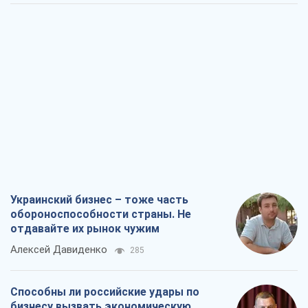
Украинский бизнес – тоже часть
обороноспособности страны. Не
отдавайте их рынок чужим
Алексей Давиденко
285
Способны ли российские удары по
бизнесу вызвать экономическую
катастрофу?
Сергей Фурса
726
От ракетного террора до
стратегического поражения: как
Кремль загнал себя в ловушку
Юрий Федоренко (военный)
1,3 т.