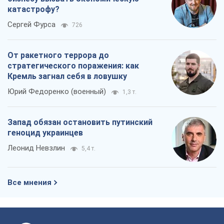
Запад обязан остановить путинский
геноцид украинцев
Леонид Невзлин
5,4 т.
Все мнения
О компании
Команда
Правовая информация
Политика
конфиденциальности
Реклама на сайте
Документы
Редакционная политика
Журналисты OBOZ.UA на месте