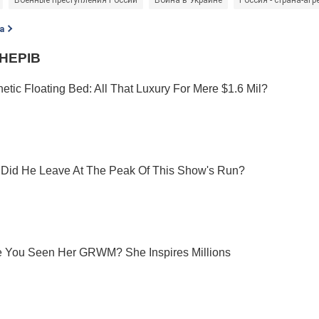
Военные преступления России
Война в Украине
Россия - страна-агр
а