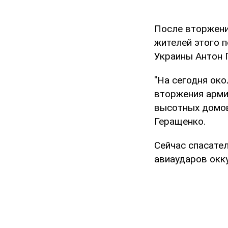
После вторжени
жителей этого 
Украины Антон 
"На сегодня ок
вторжения арми
высотных домов
Геращенко.
Сейчас спасате
авиаударов окк