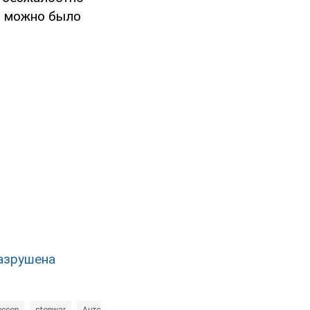
го можно было
азрушена