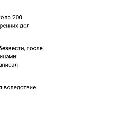
коло 200
ренних дел
безвести, после
уинами
аписал
я вследствие