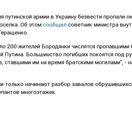
я путинской армии в Украину безвести пропали о
поселка. Об этом
сообщил
советник министра внут
Геращенко.
оло 200 жителей Бородянки числятся пропавшими 
й Путина. Большинство погибших покоятся под р
, ставшими им на время братскими могилами", - н
ли только начинают разбор завалов обрушившихс
упантов многоэтажек.