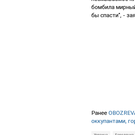
бомбила мирный
бы спасти", - з
Ранее
OBOZREV
оккупантами, го