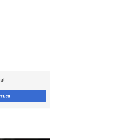
и!
ться