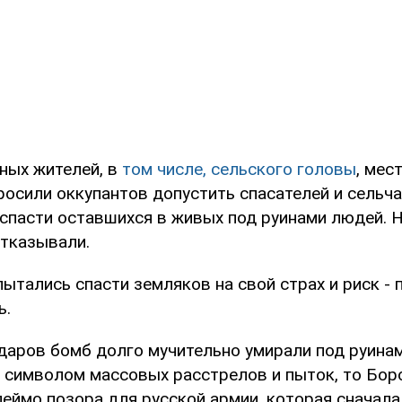
ных жителей, в
том числе, сельского головы
, мес
росили оккупантов допустить спасателей и сельч
 спасти оставшихся в живых под руинами людей. 
отказывали.
ытались спасти земляков на свой страх и риск - 
ь.
даров бомб долго мучительно умирали под руинам
а символом массовых расстрелов и пыток, то Боро
еймо позора для русской армии, которая сначал