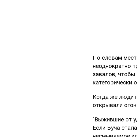
По словам мест
неоднократно п
завалов, чтобы
категорически 
Когда же люди п
открывали огон
"Выжившие от у
Если Буча стал
несмываемое кл