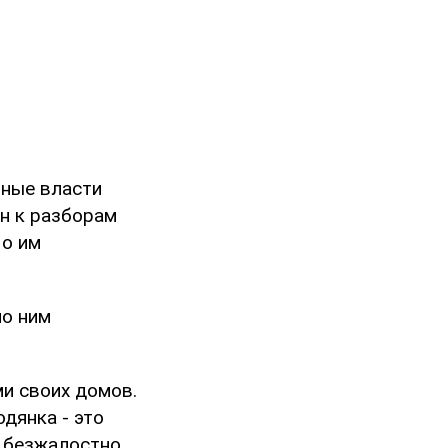
тные власти
ан к разборам
Но им
по ним
и своих домов.
дянка - это
а безжалостно