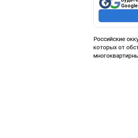
Google
Российские окк
которых от обс
многоквартирны