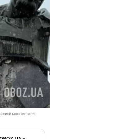
 OBOZ.UA в