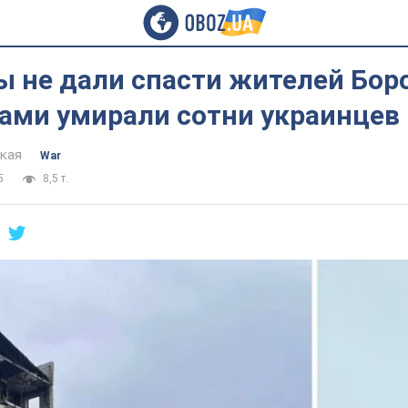
ы не дали спасти жителей Бор
лами умирали сотни украинцев
цкая
War
5
8,5 т.