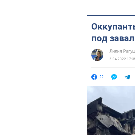
Оккупант
под зава
Лилия Рагу
6.04.2022 17:3
22