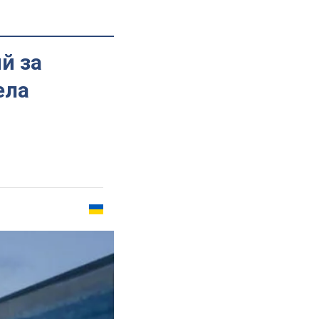
й за
ела