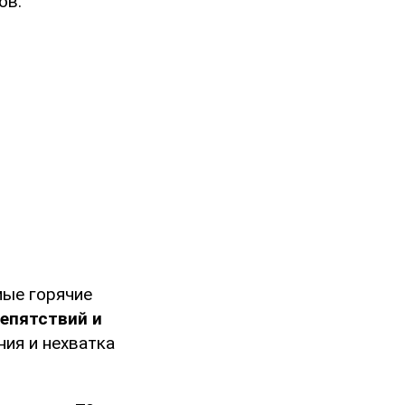
ов.
мые горячие
епятствий и
ния и нехватка