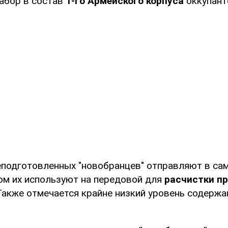
абор в состав
1-го Армейского корпуса
оккупант
подготовленных "новобранцев" отправляют в са
ном их используют на передовой для
расчистки пр
 Также отмечается крайне низкий уровень содержа