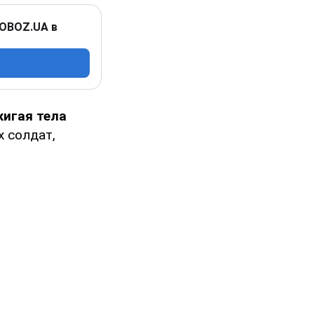
 OBOZ.UA в
игая тела
 солдат,