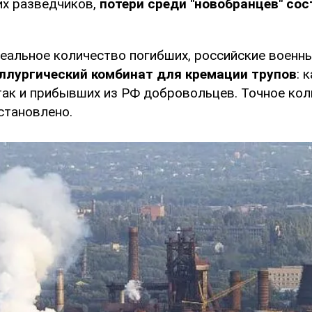
х разведчиков,
потери среди "новобранцев" со
еальное количество погибших, российские военн
ллургический комбинат для кремации трупов
: 
 так и прибывших из РФ добровольцев. Точное ко
становлено.