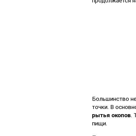
продолжается н
Большинство не
точки. В основ
рытья окопов
.
пищи.