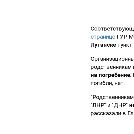
Соответствующи
странице
ГУР Ми
Луганске
пункт
Организационным
родственникам
на погребение
.
погибли, нет.
"Родственникам
"ЛНР" и "ДНР"
н
рассказали в Г