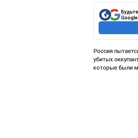
Будьте
Google
Россия пытаетс
убитых оккупан
которые были м