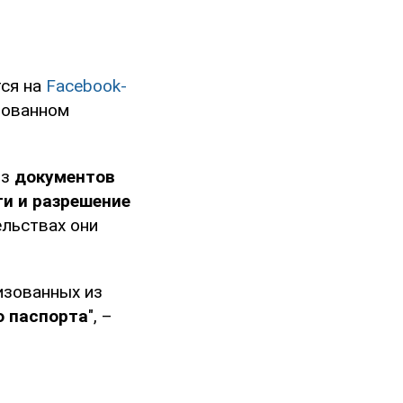
тся на
Facebook-
рованном
из
документов
ти и разрешение
ельствах они
изованных из
о паспорта
", –