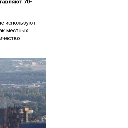
ставляют 70-
ые используют
как местных
личество