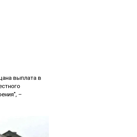
щана выплата в
естного
ения", –