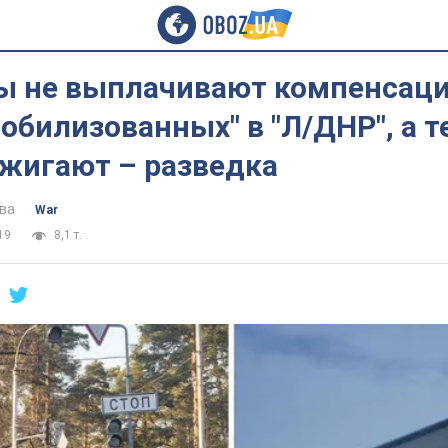
ы не выплачивают компенсаци
обилизованных" в "Л/ДНР", а т
сжигают – разведка
ва
War
19
8,1 т.