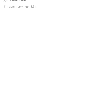
десятки БПЛА
11 годин тому
8,9 т.