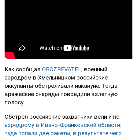
Как сообщал
OBOZREVATEL
, военный
аэродром в Хмельницком российские
оккупанты обстреливали накануне. Тогда
вражеские снаряды повредили взлетную
полосу.
Обстрел российские захватчики вели и по
аэродрому в Ивано-Франковской области:
туда попали две ракеты, в результате чего