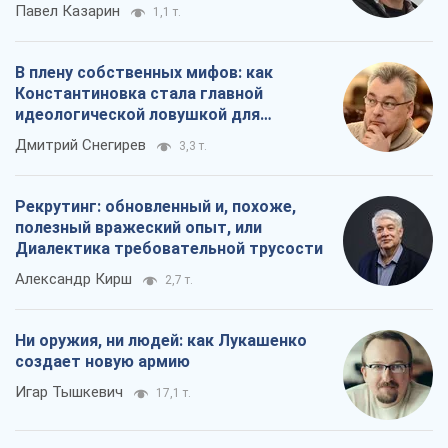
Павел Казарин
1,1 т.
В плену собственных мифов: как
Константиновка стала главной
идеологической ловушкой для
российских оккупантов
Дмитрий Снегирев
3,3 т.
Рекрутинг: обновленный и, похоже,
полезный вражеский опыт, или
Диалектика требовательной трусости
Александр Кирш
2,7 т.
Ни оружия, ни людей: как Лукашенко
создает новую армию
Игар Тышкевич
17,1 т.