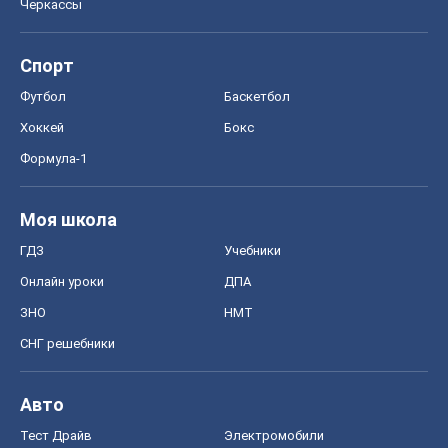
Черкассы
Спорт
Футбол
Баскетбол
Хоккей
Бокс
Формула-1
Моя школа
ГДЗ
Учебники
Онлайн уроки
ДПА
ЗНО
НМТ
СНГ решебники
Авто
Тест Драйв
Электромобили