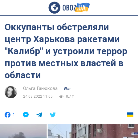
Оккупанты обстреляли
центр Харькова ракетами
"Калибр" и устроили террор
против местных властей в
области
Ольга Ганюкова
War
24.03.2022 11:05
8,7 т.
1