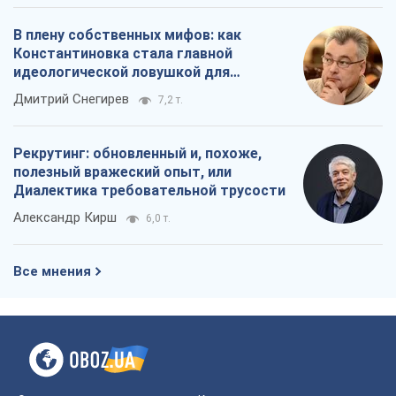
В плену собственных мифов: как
Константиновка стала главной
идеологической ловушкой для
российских оккупантов
Дмитрий Снегирев
7,2 т.
Рекрутинг: обновленный и, похоже,
полезный вражеский опыт, или
Диалектика требовательной трусости
Александр Кирш
6,0 т.
Все мнения