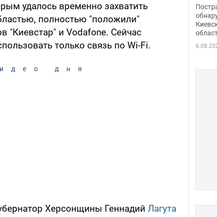
нети
орым удалось временно захватить
Постр
Фото
обнар
бластью, полностью "положили"
Киевс
 "Киевстар" и Vodafone. Сейчас
облас
пользовать только связь по Wi-Fi.
6.08.20
идео дня
губернатор Херсонщины Геннадий
Лагута