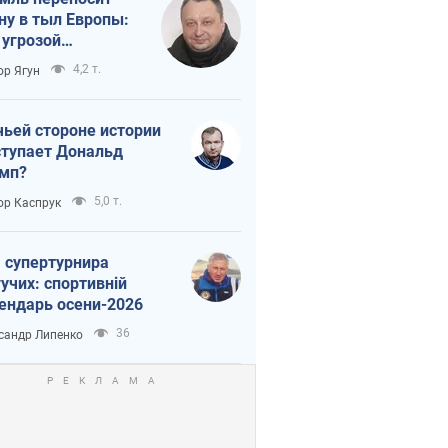
ну в тыл Европы:
 угрозой
тическая
4,2 т.
ор Ягун
истика
чьей стороне истории
тупает Дональд
мп?
5,0 т.
ор Каспрук
 супертурнира
учих: спортивній
ендарь осени-2026
36
сандр Липенко