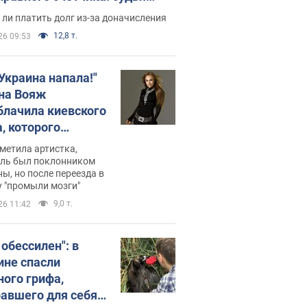
с неожиданное решение
ли платить долг из-за доначисления
12,8 т.
26 09:53
 Украина напала!"
на Вояж
блачила киевского
, которого
омбировали": он
метила артистка,
 русского не знал,
ель был поклонником
ы, но после переезда в
перь хочет
 "промыли мозги"
цида украинцев
9,0 т.
26 11:42
 обессилен": в
ине спасли
ного грифа,
авшего для себя