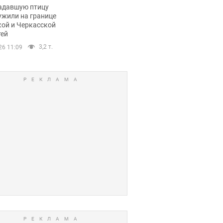
пичный маршрут.
адавшую птицу
ужили на границе
кой и Черкасской
тей
3,2 т.
26 11:09