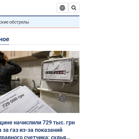
ские обстрелы
ное
ине начислили 729 тыс. грн
 за газ из-за показаний
правного счетчика: судья