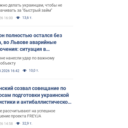
 деньги
жно делать украинцам, чтобы не
ачивать за "быстрый займ"
13,6 т.
26 16:00
он полностью остался без
а, во Львове аварийные
ючения: ситуация в
госистеме 6 августа
яне нанесли удар по важному
ообъекту
10,0 т.
8.2026 16:42
нский созвал совещание по
осам подготовки украинской
истики и антибаллистической
раммы FREYJA: какие
ве рассчитывают на успешное
ния готовятся
шение проекта FREYJA
32,9 т.
26 14:58