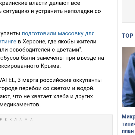
Украинские власти делают все
 ситуацию и устранить неполадки со
ккупанты
подготовили массовку для
TO
итинге
в Херсоне, где якобы жители
или освободителей с цветами".
обусов были замечены при въезде на
ексированного Крыма.
ATEL, 3 марта российские оккупанты
 городе перебои со светом и водой.
т, что не хватает хлеба и других
 медикаментов.
Микр
типи
план