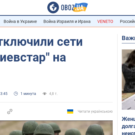
Война в Украине
Война Израиля и Ирана
VENETO
Россий
Важ
тключили сети
Киевстар" на
13:45
1 минута
4,8 т.
Читати українською
Женщ
долга
неис