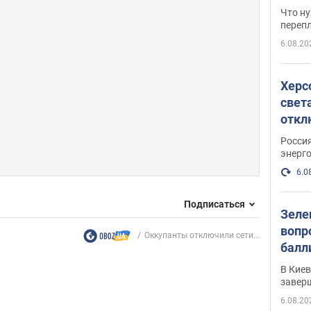
свои
Что ну
перепл
6.08.20
Херс
свет
откл
энер
Росси
энерг
6.0
Подписаться
Зеле
вопр
Оккупанты отключили сети...
балл
прог
В Кие
реше
завер
6.08.20