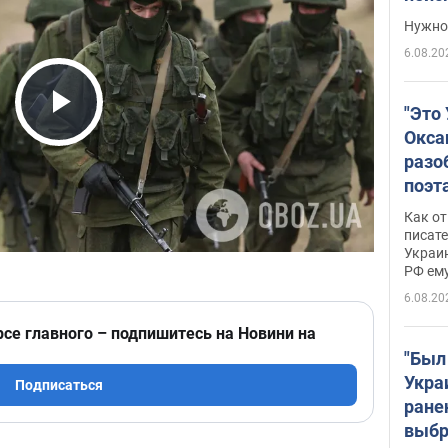
выне
Нужно 
6.08.20
"Это
Play Video
Окса
разо
поэта
"заз
Как от
даже
писат
Украин
а те
РФ ему
гено
6.08.20
рсе главного – подпишитесь на Новини на
"Был
Укра
Подписаться
ране
выбр