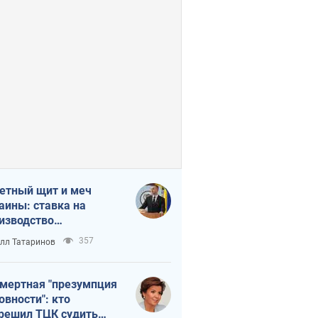
етный щит и меч
аины: ставка на
изводство
ственных ракет
357
лл Татаринов
мертная "презумпция
овности": кто
решил ТЦК судить