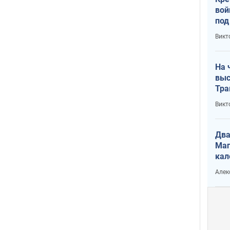
вой
под
кри
Викт
лог
На 
выс
Тра
Викт
Два
Маг
кал
Алек