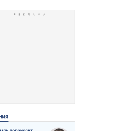
ения
мль переносит