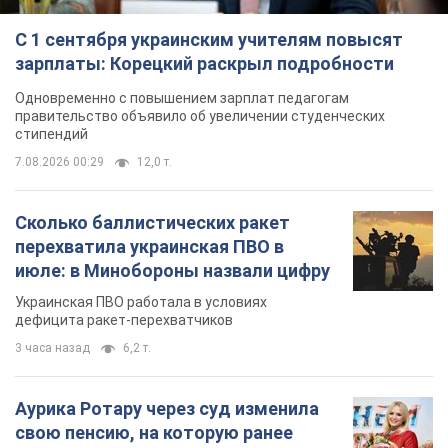
Сколько баллистических ракет
перехватила украинская ПВО в
июле: в Минобороны назвали цифру
Украинская ПВО работала в условиях
дефицита ракет-перехватчиков
3 часа назад
6,2 т.
Аурика Ротару через суд изменила
свою пенсию, на которую ранее
жаловалась: сколько получала
певица
В выплату не была включена зарплата
артистки за время работы в Черновицкой
филармонии
через 10 часов