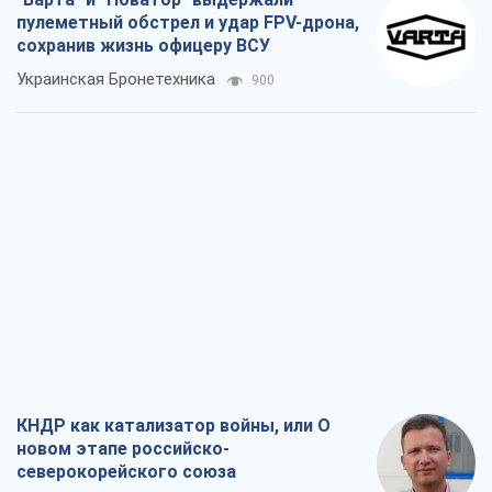
КНДР как катализатор войны, или О
новом этапе российско-
северокорейского союза
Алексей Кущ
1,1 т.
Выход в элиту ЧМ и триумф "Сокола":
что происходит в украинском хоккее
Александр Липенко
471
Что ожидает украинцев в 2026-2028