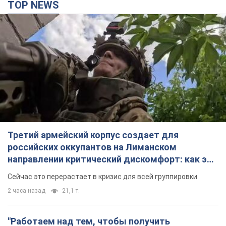
Третий армейский корпус создает для
российских оккупантов на Лиманском
направлении критический дискомфорт: как это
удалось
Сейчас это перерастает в кризис для всей группировки
2 часа назад
21,1 т.
"Работаем над тем, чтобы получить
комплекты с ракетами для ПВО": Зеленский
заслушал доклад Драпатого и объявил о
новых мерах
В частности, он обсудил с главнокомандующим кадровые
вопросы в украинской армии
4 часа назад
3,2 т.
В оккупированной Ялте прогремели мощные