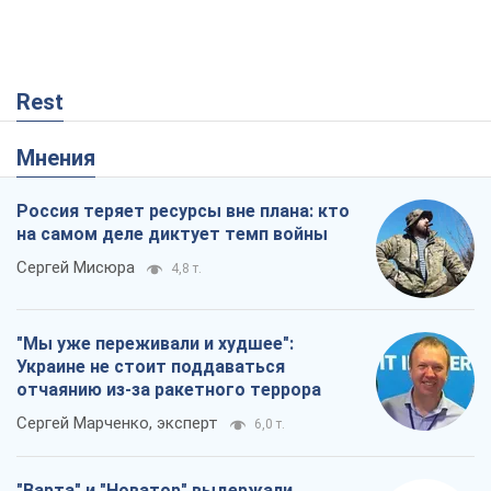
на самом деле диктует темп войны
Сергей Мисюра
4,8 т.
"Мы уже переживали и худшее":
Украине не стоит поддаваться
отчаянию из-за ракетного террора
Сергей Марченко, эксперт
6,0 т.
"Варта" и "Новатор" выдержали
пулеметный обстрел и удар FPV-дрона,
сохранив жизнь офицеру ВСУ
Украинская Бронетехника
900