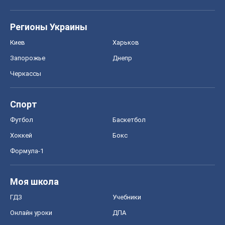
Спорт
Футбол
Баскетбол
Хоккей
Бокс
Формула-1
Моя школа
ГДЗ
Учебники
Онлайн уроки
ДПА
ЗНО
НМТ
СНГ решебники
Авто
Тест Драйв
Электромобили
Акции
Сервис