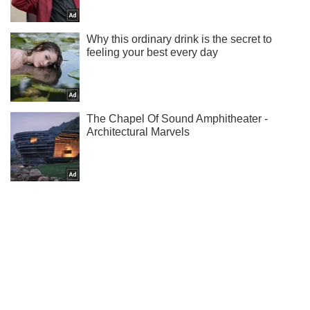
Подписывайся на наш Telegram . Получай только самое
важное!
Подписаться
Подписаться
Оккупанты почти неделю...