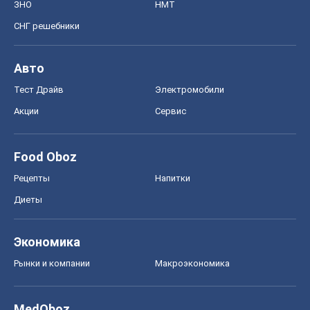
Food Oboz
Рецепты
Напитки
Диеты
Экономика
Рынки и компании
Mакроэкономика
MedOboz
Новости медицины
MAMACLUB
Шоу
Афиша
Сплетни
Красота
Мода
Женский Журнал