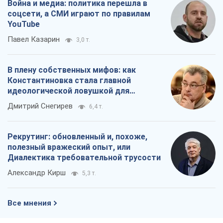
Война и медиа: политика перешла в
соцсети, а СМИ играют по правилам
YouTube
Павел Казарин
3,0 т.
В плену собственных мифов: как
Константиновка стала главной
идеологической ловушкой для
российских оккупантов
Дмитрий Снегирев
6,4 т.
Рекрутинг: обновленный и, похоже,
полезный вражеский опыт, или
Диалектика требовательной трусости
Александр Кирш
5,3 т.
Все мнения