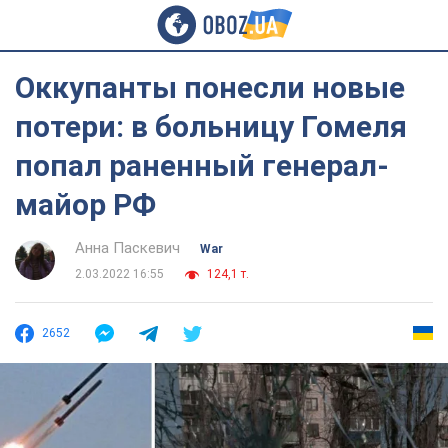
Оккупанты понесли новые
потери: в больницу Гомеля
попал раненный генерал-
майор РФ
Анна Паскевич
War
2.03.2022 16:55
124,1 т.
2652