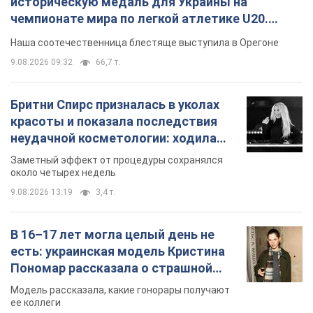
историческую медаль для Украины на
чемпионате мира по легкой атлетике U20.
Видео
Наша соотечественница блестяще выступила в Орегоне
9.08.2026 09:32
66,7 т.
Бритни Спирс призналась в уколах
красоты и показала последствия
неудачной косметологии: ходила
так почти месяц
Заметный эффект от процедуры сохранялся
около четырех недель
9.08.2026 13:19
3,4 т.
В 16–17 лет могла целый день не
есть: украинская модель Кристина
Пономар рассказала о страшной
стороне модельной карьеры
Модель рассказала, какие гонорары получают
ее коллеги