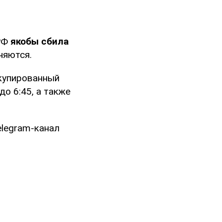
 РФ
якобы сбила
няются.
купированный
о 6:45, а также
elegram-канал