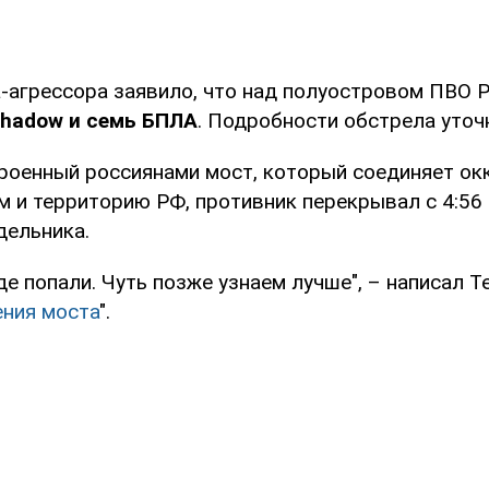
-агрессора заявило, что над полуостровом ПВО
Shadow и семь БПЛА
. Подробности обстрела уточ
роенный россиянами мост, который соединяет ок
 и территорию РФ, противник перекрывал с 4:56 д
дельника.
е попали. Чуть позже узнаем лучше", – написал T
ения моста
".