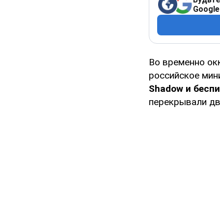
Google
Во временно о
российское мин
Shadow и бесп
перекрывали два