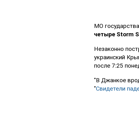
МО государства
четыре Storm 
Незаконно пост
украинский Крым
после 7:25 поне
"В Джанкое врод
"
Свидетели пад