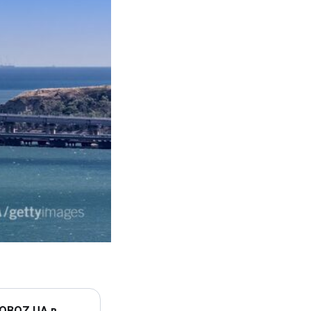
 OBOZ.UA в