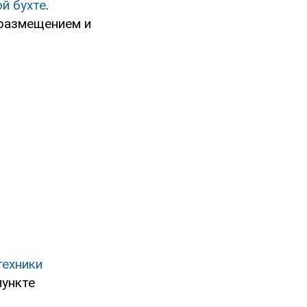
й бухте
.
 размещением и
техники
пункте