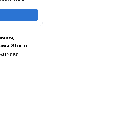
рывы
,
ами Storm
ватчики