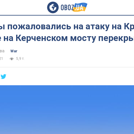
ы пожаловались на атаку на К
 на Керченском мосту перекр
ва
War
21
5,9 т.