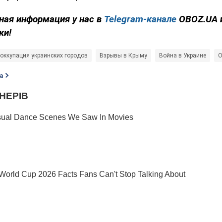
ная информация у нас в
Telegram-канале
OBOZ.UA 
ки!
оккупация украинских городов
Взрывы в Крыму
Война в Украине
О
а