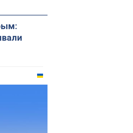
рым:
ывали