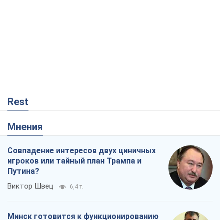
Совпадение интересов двух циничных
игроков или тайный план Трампа и
Путина?
Виктор Швец
6,4 т.
Минск готовится к функционированию
в условиях масштабного военного
кризиса
Александр Левченко
12,3 т.
Ни оружия, ни людей: как Лукашенко
создает новую армию
Игар Тышкевич
8,5 т.