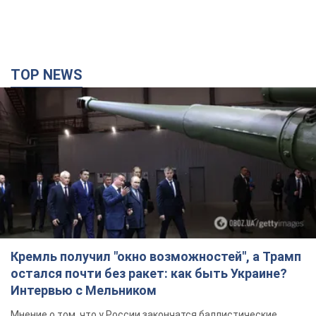
Кремль получил "окно возможностей", а Трамп
остался почти без ракет: как быть Украине?
Интервью с Мельником
Мнение о том, что у России закончатся баллистические
ракеты, крайне опасно, подчеркнул эксперт
5 годин тому
28,8 т.
Украина заключила соглашения о ежемесячной
поставке ракет для системы Patriot из США:
Зеленский раскрыл подробности
Киев также ведет активные переговоры с европейскими
партнерами
3 години тому
2,4 т.