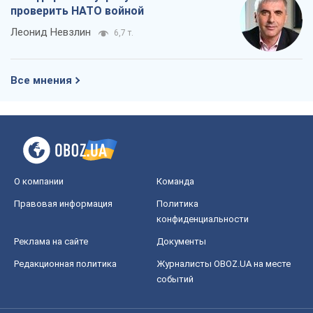
Правовая информация
Политика
конфиденциальности
Реклама на сайте
Документы
Редакционная политика
Журналисты OBOZ.UA на месте
событий
OBOZ.UA
Политика
Мир
Расследования
Блоги
Общество
Регионы Украины
Киев
Харьков
Запорожье
Днепр
Черкассы