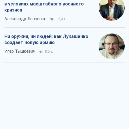
Когда закончится война?
Юрий Христензен
4,0 т.
Украина вступила в состояние
экономического кризиса. Есть ли свет
в конце туннеля?
Вадим Денисенко
3,5 т.