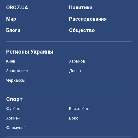
Спорт
Футбол
Баскетбол
Хоккей
Бокс
Формула-1
Моя школа
ГДЗ
Учебники
Онлайн уроки
ДПА
ЗНО
НМТ
СНГ решебники
Авто
Тест Драйв
Электромобили
Акции
Сервис