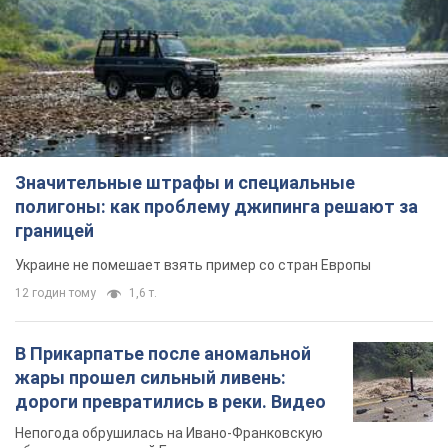
12 годин тому
1,6 т.
В Прикарпатье после аномальной
жары прошел сильный ливень:
дороги превратились в реки. Видео
Непогода обрушилась на Ивано-Франковскую
область и курортный Буковель
7 годин тому
15,1 т.
Женщине начислили 729 тыс. грн
долга за газ из-за показаний
неисправного счетчика: судья
вынес неожиданное решение
Нужно ли платить долг из-за доначисления
2 години тому
30,0 т.