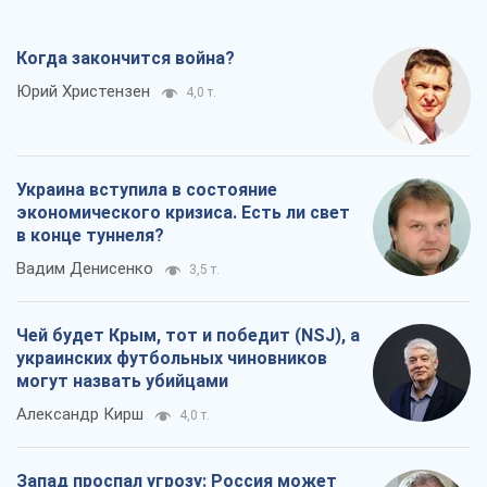
Чей будет Крым, тот и победит (NSJ), а
украинских футбольных чиновников
могут назвать убийцами
Александр Кирш
4,0 т.
Запад проспал угрозу: Россия может
проверить НАТО войной
Леонид Невзлин
6,7 т.
Все мнения
О компании
Команда