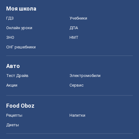
Food Oboz
Рецепты
Напитки
Диеты
Экономика
Рынки и компании
Mакроэкономика
MedOboz
Новости медицины
MAMACLUB
Шоу
Афиша
Сплетни
Красота
Мода