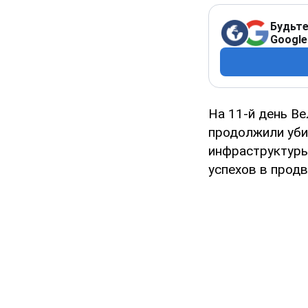
Будьте
Google
На 11-й день В
продолжили уби
инфраструктуры.
успехов в прод