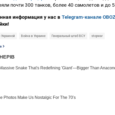
яли почти 300 танков, более 40 самолетов и до 5
енная информация у нас в
Telegram-канале OBO
йки!
с Украиной
Война в Украине
Генеральный штаб ВСУ
stopwar
а