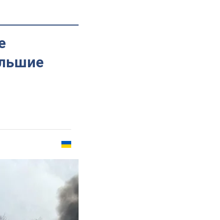
е
ольшие