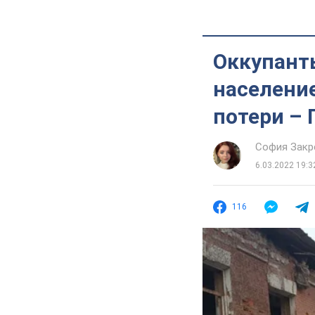
Оккупант
население
потери – 
София Закр
6.03.2022 19:3
116