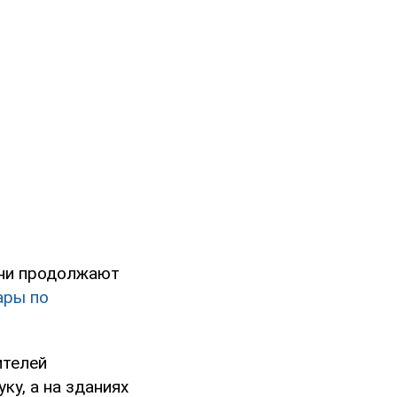
Они продолжают
ары по
ителей
ку, а на зданиях