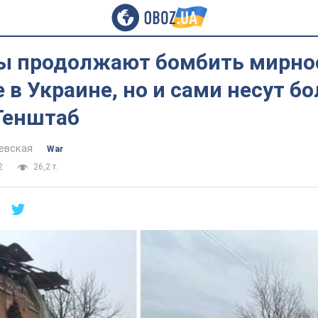
ы продолжают бомбить мирно
 в Украине, но и сами несут б
Генштаб
евская
War
2
26,2 т.