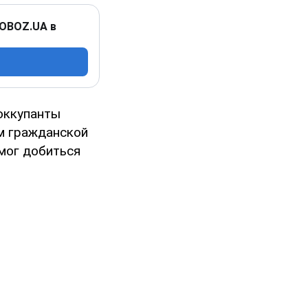
 OBOZ.UA в
оккупанты
м гражданской
смог добиться