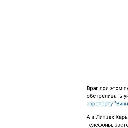
Враг при этом 
обстреливать у
аэропорту "Винн
А в Липцах Хар
телефоны, заста