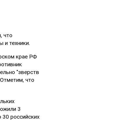
, что
 и техники.
рском крае РФ
ротивник
ельно "зверств
 Отметим, что
ольких
тожили 3
о 30 российских