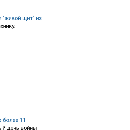
 "живой щит" из
хнику.
о более 11
тый день войны