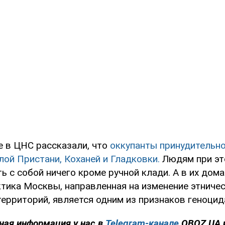
е в ЦНС рассказали, что
оккупанты принудительн
лой Пристани, Коханей и Гладковки.
Людям при эт
 с собой ничего кроме ручной клади. А в их дома
ктика Москвы, направленная на изменение этниче
ерриторий, является одним из признаков геноцид
ная информация у нас в
Telegram-канале
OBOZ.UA 