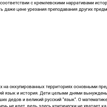
 соответствии с кремлевскими нарративами истор
ь даже цене урезания преподавания других предм
ах на оккупированных территориях основными пр
ий язык и история. Дети целыми днями вынужден
их дедов и великий русский "язык". О математике
речь не идет, ведь здесь критически не хватает к