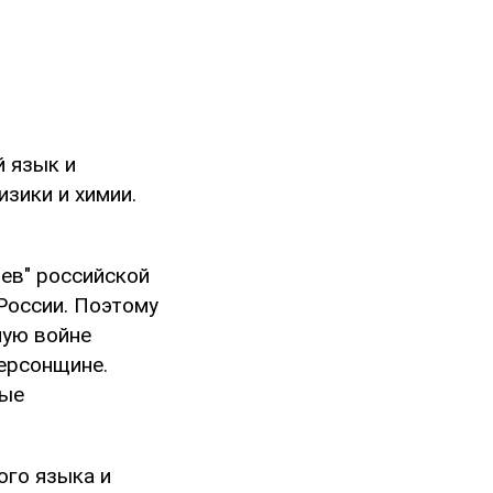
 язык и
изики и химии.
ев" российской
России. Поэтому
ную войне
ерсонщине.
ные
ого языка и