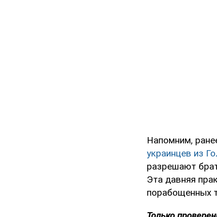
Напомним, ране
украинцев из Го
разрешают брать
Эта давняя пра
порабощенных т
Только проверен