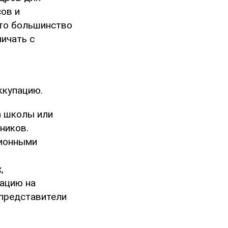
сов и
что большинство
ичать с
ккупацию.
а школы или
ников.
ционными
,
мацию на
 представители