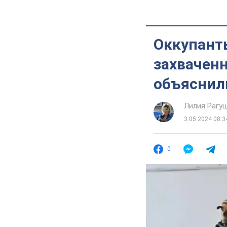
Оккупанты
захвачен
объяснил
Лилия Рагу
3.05.2024 08:3
0