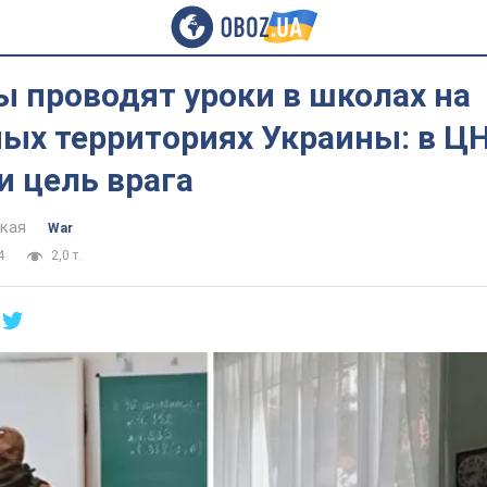
 проводят уроки в школах на
ных территориях Украины: в Ц
и цель врага
цкая
War
4
2,0 т.