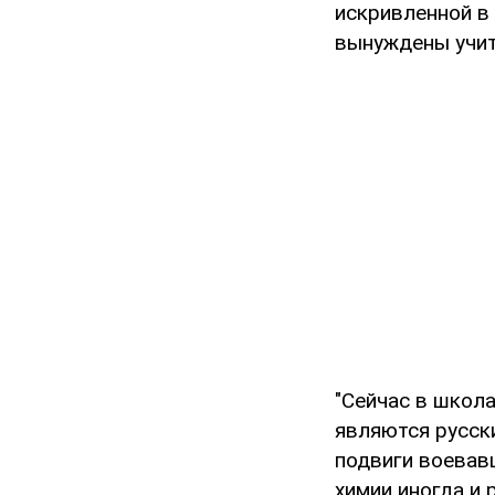
искривленной в
вынуждены учит
"Сейчас в школ
являются русск
подвиги воевавш
химии иногда и 