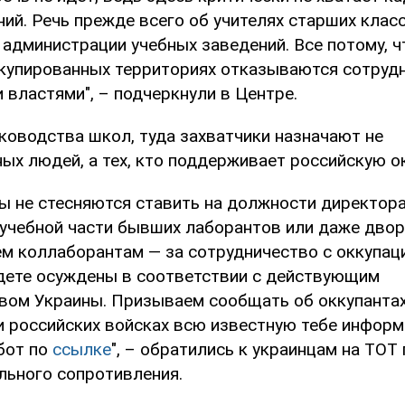
ий. Речь прежде всего об учителях старших клас
 администрации учебных заведений. Все потому, 
ккупированных территориях отказываются сотрудн
 властями", – подчеркнули в Центре.
ководства школ, туда захватчики назначают не
ых людей, а тех, кто поддерживает российскую о
ты не стесняются ставить на должности директор
 учебной части бывших лаборантов или даже двор
м коллаборантам — за сотрудничество с оккупа
дете осуждены в соответствии с действующим
вом Украины. Призываем сообщать об оккупантах
и российских войсках всю известную тебе инфор
бот по
ссылке
", – обратились к украинцам на ТОТ
льного сопротивления.