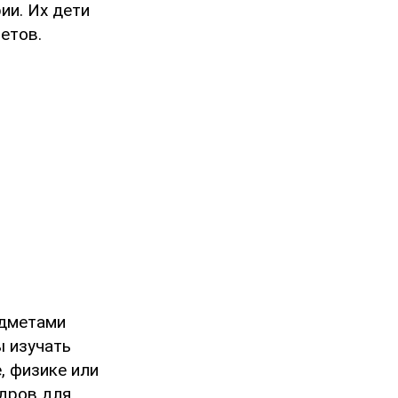
ии. Их дети
етов.
едметами
ы изучать
, физике или
адров для