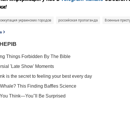
ки!
оккупация украинских городов
российская пропаганда
Военные прест
а
Подписывайся на наш Telegram . Получай только самое важное
Подписаться
Подписа