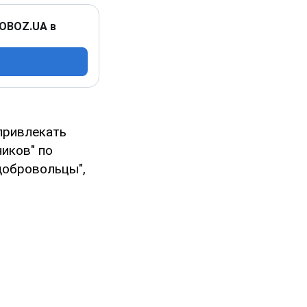
 OBOZ.UA в
привлекать
ников" по
добровольцы",