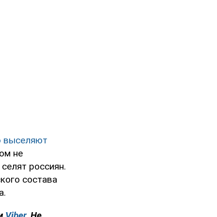
о выселяют
ом не
 селят россиян.
ского состава
а.
и
Viber
. Не