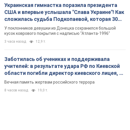
Украинская гимнастка поразила президента
США и впервые услышала "Слава Украине"! Как
сложилась судьба Подкопаевой, которая 30
лет назад завоевала "золото" Олимпиады
У поклонников девушки из Донецка сохранился большой
кусок коврового покрытия с надписью "Атланта-1996"
3 часа назад
12,9 т.
Заботилась об учениках и поддерживала
учителей: в результате удара РФ по Киевской
области погибли директор киевского лицея, её
муж и внук
Вечная память жертвам российского террора
8 часов назад
19,0 т.