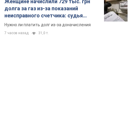
Женщине начислили 729 тыс. грн
долга за газ из-за показаний
неисправного счетчика: судья
вынес неожиданное решение
Нужно ли платить долг из-за доначисления
7 часов назад
31,0 т.