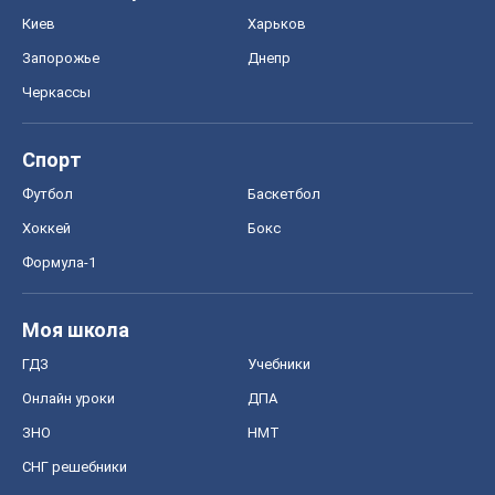
Киев
Харьков
Запорожье
Днепр
Черкассы
Спорт
Футбол
Баскетбол
Хоккей
Бокс
Формула-1
Моя школа
ГДЗ
Учебники
Онлайн уроки
ДПА
ЗНО
НМТ
СНГ решебники