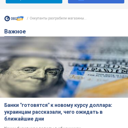
Банки "готовятся" к новому курсу доллара:
украинцам рассказали, чего ожидать в
ближайшие дни
Каким будет курс валюты в обменниках
6.08.2026 22:58
151,7 т.
Украинцам обещают по 850 грн от
мобильных операторов: что не так с
этими сообщениями
Как не попасть в ловушку мошенников
6.08.2026 21:02
16,5 т.