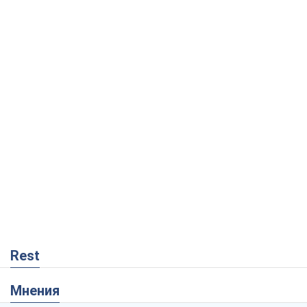
Rest
Мнения
"Мы уже переживали и худшее":
Украине не стоит поддаваться
отчаянию из-за ракетного террора
Сергей Марченко, эксперт
3,7 т.
Кремль переносит войну в тыл Европы:
под угрозой критическая логистика