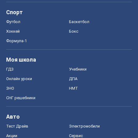
ГДЗ
Учебники
Онлайн уроки
ДПА
ЗНО
НМТ
СНГ решебники
Авто
Тест Драйв
Электромобили
Акции
Сервис
Food Oboz
Рецепты
Напитки
Диеты
Экономика