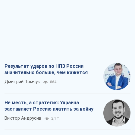
Результат ударов по НПЗ России
значительно больше, чем кажется
Дмитрий Томчук
864
Не месть, а стратегия: Украина
заставляет Россию платить за войну
Виктор Андрусив
2,1 т.
Ответ на украинофобию – не
полонофобия, а сильное украинское
государство
Николай Княжицкий
1,5 т.
Мэр Москвы внезапно захотел мира,
как становятся послом в США и новые
украинские топ-рейтинги