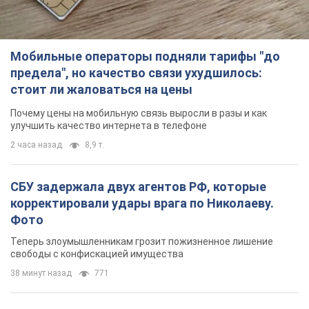
2 часа назад
8,9 т.
СБУ задержала двух агентов РФ, которые
корректировали удары врага по Николаеву.
Фото
Теперь злоумышленникам грозит пожизненное лишение
свободы с конфискацией имущества
38 минут назад
771
В Коблево в Николаевской области произошел
взрыв в море: погиб мужчина, есть
пострадавшие
Мужчина, вероятно, подорвался на морской мине
час назад
2,0 т.