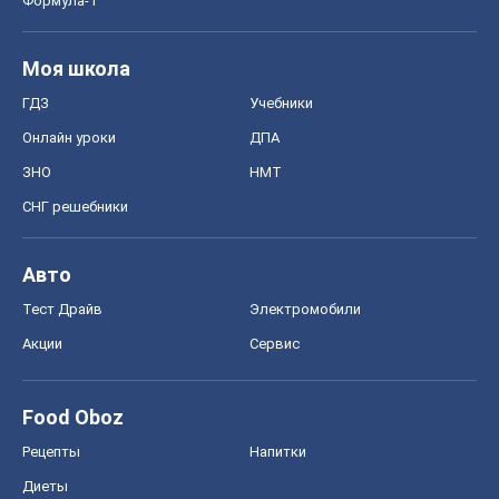
Авто
Тест Драйв
Электромобили
Акции
Сервис
Food Oboz
Рецепты
Напитки
Диеты
Экономика
Рынки и компании
Mакроэкономика
MedOboz
Новости медицины
MAMACLUB