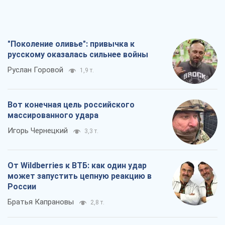
Вот конечная цель российского
массированного удара
Игорь Чернецкий
3,3 т.
От Wildberries к ВТБ: как один удар
может запустить цепную реакцию в
России
Братья Капрановы
2,8 т.
Налоговые проверки после 1 августа
2026 года: как горизонт контроля
сокращается с 6,5 до 3 лет
Виктория Карпова
4,1 т.
Все мнения