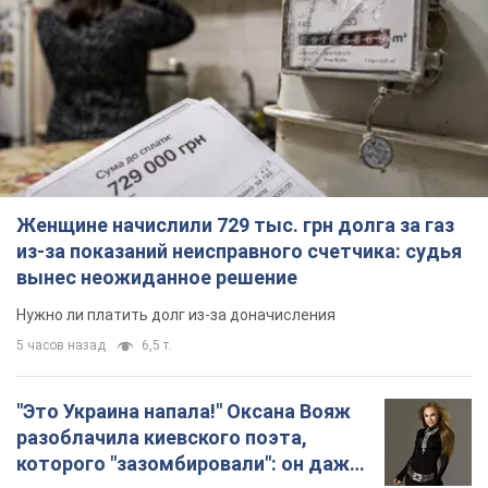
Женщине начислили 729 тыс. грн долга за газ
из-за показаний неисправного счетчика: судья
вынес неожиданное решение
Нужно ли платить долг из-за доначисления
5 часов назад
6,5 т.
"Это Украина напала!" Оксана Вояж
разоблачила киевского поэта,
которого "зазомбировали": он даже
русского не знал, а теперь хочет
Как отметила артистка, писатель был
геноцида украинцев
поклонником Украины, но после переезда в РФ
ему "промыли мозги"
3 часа назад
3,9 т.
"Был обессилен": в Украине спасли
раненого грифа, выбравшего для
себя нетипичный маршрут. Фото