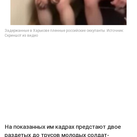
На показанных им кадрах предстают двое
раздетых до трусов молодых солдат-