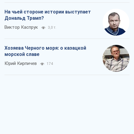
Юрий Кирпичев
174
"Поколение оливье": привычка к
русскому оказалась сильнее войны
Руслан Горовой
1,9 т.