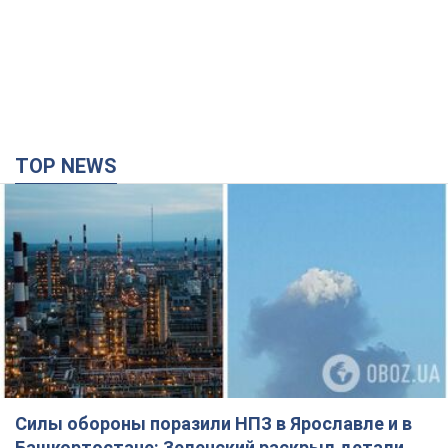
Силы обороны поразили НПЗ в Ярославле и в
Башкортостане: Зеленский раскрыл детали
операции. Фото и видео
В промзоне фиксирует несколько очагов пожара
2 часа назад
30,5 т.
Россия атаковала железнодорожную станцию
в Лозовой в Харьковской области: есть
погибшие и раненые