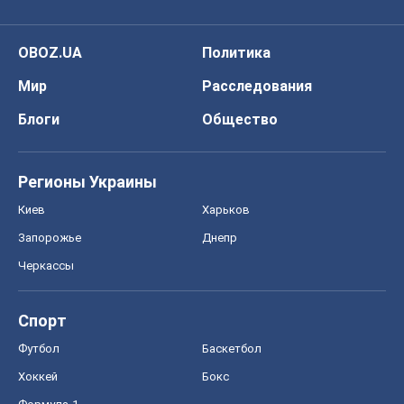
Регионы Украины
Киев
Харьков
Запорожье
Днепр
Черкассы
Спорт
Футбол
Баскетбол
Хоккей
Бокс
Формула-1
Моя школа
ГДЗ
Учебники
Онлайн уроки
ДПА
ЗНО
НМТ
СНГ решебники