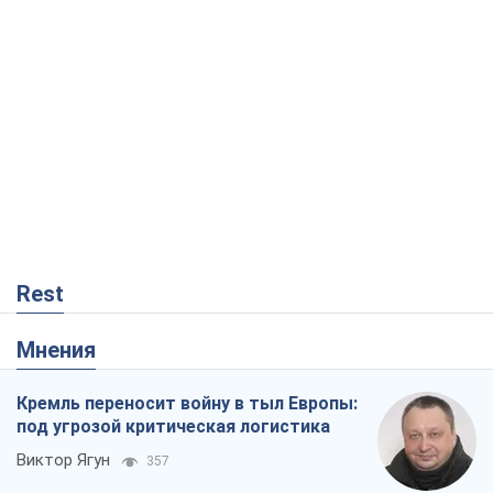
Rest
Мнения
Кремль переносит войну в тыл Европы:
под угрозой критическая логистика
Виктор Ягун
357
На чьей стороне истории выступает
Дональд Трамп?
Виктор Каспрук
3,0 т.
Хозяева Черного моря: о казацкой
морской славе