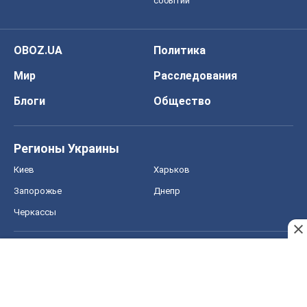
событий
OBOZ.UA
Политика
Мир
Расследования
Блоги
Общество
Регионы Украины
Киев
Харьков
Запорожье
Днепр
Черкассы
Спорт
Футбол
Баскетбол
Хоккей
Бокс