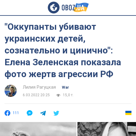
"Оккупанты убивают
украинских детей,
сознательно и цинично":
Елена Зеленская показала
фото жертв агрессии РФ
Лилия Рагуцкая
War
6.03.2022 20:25
15,0 т.
111