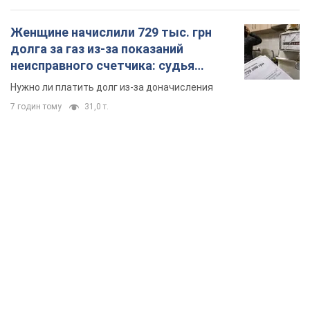
Женщине начислили 729 тыс. грн
долга за газ из-за показаний
неисправного счетчика: судья
вынес неожиданное решение
Нужно ли платить долг из-за доначисления
7 годин тому
31,0 т.