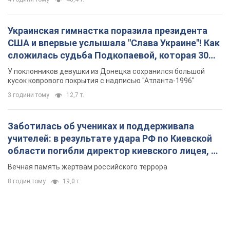
Украинская гимнастка поразила президента
США и впервые услышала "Слава Украине"! Как
сложилась судьба Подкопаевой, которая 30
лет назад завоевала "золото" Олимпиады
У поклонников девушки из Донецка сохранился большой
кусок коврового покрытия с надписью "Атланта-1996"
3 години тому
12,7 т.
Заботилась об учениках и поддерживала
учителей: в результате удара РФ по Киевской
области погибли директор киевского лицея, её
муж и внук
Вечная память жертвам российского террора
8 годин тому
19,0 т.