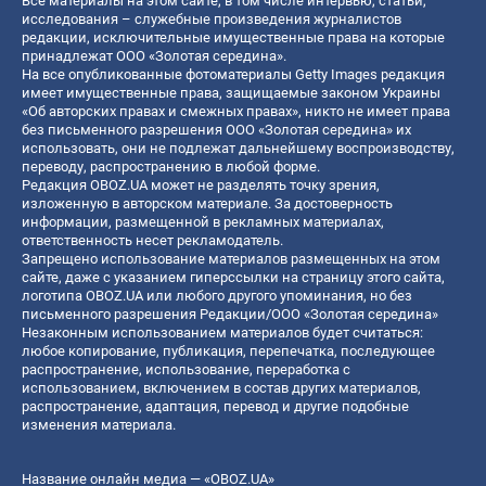
Все материалы на этом сайте, в том числе интервью, статьи,
исследования – служебные произведения журналистов
редакции, исключительные имущественные права на которые
принадлежат ООО «Золотая середина».
На все опубликованные фотоматериалы Getty Images редакция
имеет имущественные права, защищаемые законом Украины
«Об авторских правах и смежных правах», никто не имеет права
без письменного разрешения ООО «Золотая середина» их
использовать, они не подлежат дальнейшему воспроизводству,
переводу, распространению в любой форме.
Редакция OBOZ.UA может не разделять точку зрения,
изложенную в авторском материале. За достоверность
информации, размещенной в рекламных материалах,
ответственность несет рекламодатель.
Запрещено использование материалов размещенных на этом
сайте, даже с указанием гиперссылки на страницу этого сайта,
логотипа OBOZ.UA или любого другого упоминания, но без
письменного разрешения Редакции/ООО «Золотая середина»
Незаконным использованием материалов будет считаться:
любое копирование, публикация, перепечатка, последующее
распространение, использование, переработка с
использованием, включением в состав других материалов,
распространение, адаптация, перевод и другие подобные
изменения материала.
Название онлайн медиа — «OBOZ.UA»