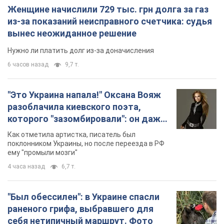
Женщине начислили 729 тыс. грн долга за газ
из-за показаний неисправного счетчика: судья
вынес неожиданное решение
Нужно ли платить долг из-за доначисления
6 часов назад
9,7 т.
"Это Украина напала!" Оксана Вояж
разоблачила киевского поэта,
которого "зазомбировали": он даже
русского не знал, а теперь хочет
Как отметила артистка, писатель был
геноцида украинцев
поклонником Украины, но после переезда в РФ
ему "промыли мозги"
4 часа назад
6,7 т.
"Был обессилен": в Украине спасли
раненого грифа, выбравшего для
себя нетипичный маршрут. Фото