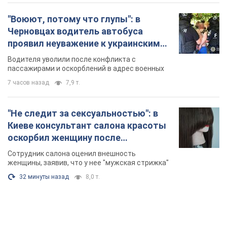
"Воюют, потому что глупы": в
Черновцах водитель автобуса
проявил неуважение к украинским
военным и поплатился за это.
Водителя уволили после конфликта с
Видео
пассажирами и оскорблений в адрес военных
7 часов назад
7,9 т.
"Не следит за сексуальностью": в
Киеве консультант салона красоты
оскорбил женщину после
химиотерапии, разгорелся скандал.
Сотрудник салона оценил внешность
Фото
женщины, заявив, что у нее "мужская стрижка"
32 минуты назад
8,0 т.