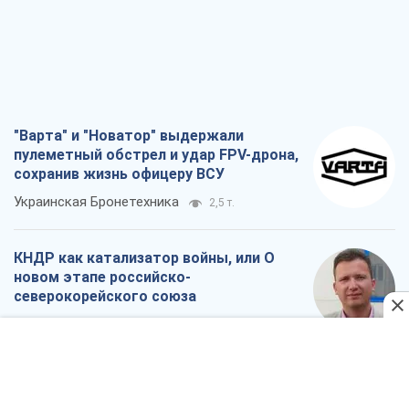
"Варта" и "Новатор" выдержали
пулеметный обстрел и удар FPV-дрона,
сохранив жизнь офицеру ВСУ
Украинская Бронетехника
2,5 т.
КНДР как катализатор войны, или О
новом этапе российско-
северокорейского союза
Алексей Кущ
2,7 т.
Выход в элиту ЧМ и триумф "Сокола":
что происходит в украинском хоккее