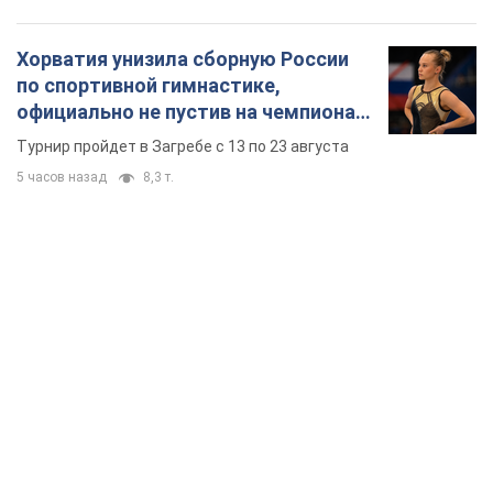
Хорватия унизила сборную России
по спортивной гимнастике,
официально не пустив на чемпионат
Европы основных спортсменов
Турнир пройдет в Загребе с 13 по 23 августа
5 часов назад
8,3 т.