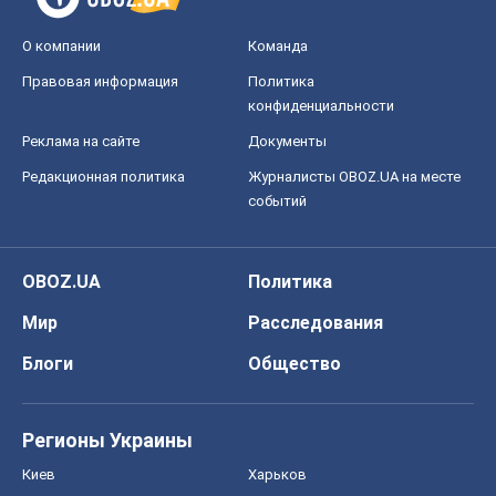
Блоги
Общество
Регионы Украины
Киев
Харьков
Запорожье
Днепр
Черкассы
Спорт
Футбол
Баскетбол
Хоккей
Бокс
Формула-1
Моя школа
ГДЗ
Учебники
Онлайн уроки
ДПА