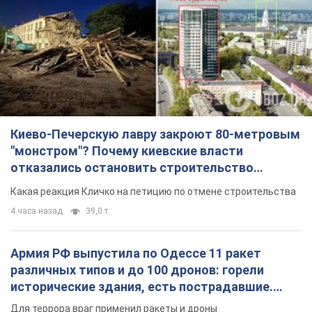
Армия РФ выпустила по Одессе 11 ракет
различных типов и до 100 дронов: горели
исторические здания, есть пострадавшие.
Фото и видео
Для террора враг применил ракеты и дроны
час назад
54,9 т.
МИД Болгарии вызвал украинского посла из-за
инцидента с дроном: что произошло
Беседа состоится 10 августа
4 часа назад
5,7 т.