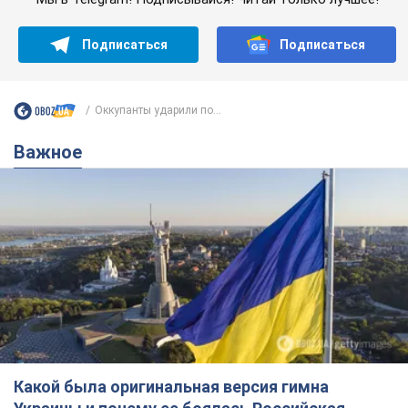
Какой была оригинальная версия гимна
Украины и почему ее боялась Российская
империя: об этом не рассказывают в школе
Государственным символом являются только первый куплет
и припев песни
6 часов назад
29,2 т.
Александру Пономареву – 53: что
известно о трех детях секс-
символа 90-х и как они выглядят
Несмотря на развитие карьеры, артист не
забывал о личном счастье
12 часов назад
9,6 т.