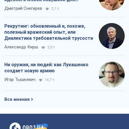
Все мнения
О компании
Команда
Правовая информация
Политика
конфиденциальности
Реклама на сайте
Документы
Редакционная политика
Журналисты OBOZ.UA на месте
событий
OBOZ.UA
Политика
Мир
Расследования