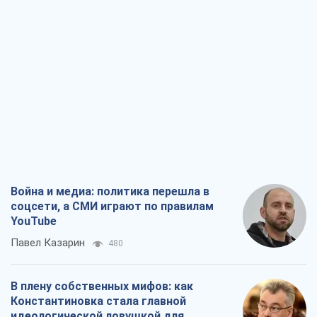
Павел Казарин
480
В плену собственных мифов: как
Константиновка стала главной
идеологической ловушкой для
российских оккупантов
Дмитрий Снегирев
2,1 т.
Рекрутинг: обновленный и, похоже,
полезный вражеский опыт, или
Диалектика требовательной трусости
Александр Кирш
2,0 т.
Ни оружия, ни людей: как Лукашенко
создает новую армию
Игар Тышкевич
16,7 т.