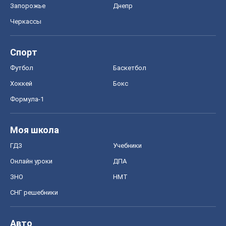
ЗНО
НМТ
СНГ решебники
Авто
Тест Драйв
Электромобили
Акции
Сервис
Food Oboz
Рецепты
Напитки
Диеты
Экономика
Рынки и компании
Mакроэкономика