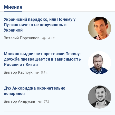
Дух Анкориджа окончательно
испарился
Виктор Андрусив
672
Война и медиа: политика перешла в
соцсети, а СМИ играют по правилам
YouTube