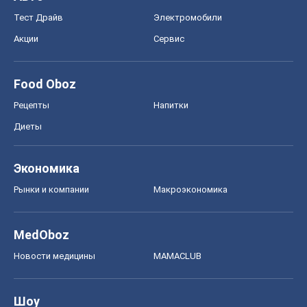
MedOboz
Новости медицины
MAMACLUB
Шоу
Афиша
Сплетни
Красота
Мода
Женский Журнал