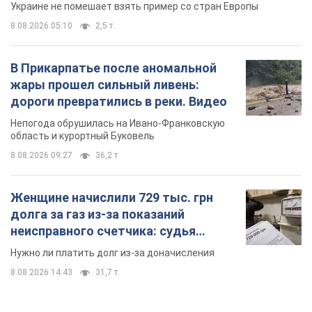
Украине не помешает взять пример со стран Европы
8.08.2026 05:10
2,5 т.
В Прикарпатье после аномальной
жары прошел сильный ливень:
дороги превратились в реки. Видео
Непогода обрушилась на Ивано-Франковскую
область и курортный Буковель
8.08.2026 09:27
36,2 т.
Женщине начислили 729 тыс. грн
долга за газ из-за показаний
неисправного счетчика: судья
вынес неожиданное решение
Нужно ли платить долг из-за доначисления
8.08.2026 14:43
31,7 т.