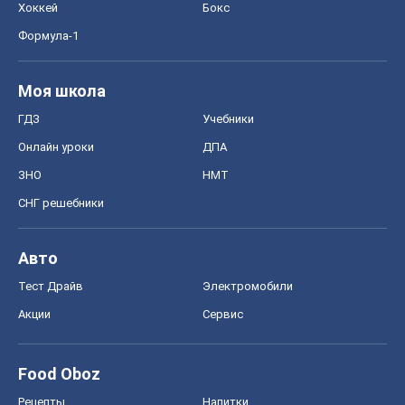
Хоккей
Бокс
Формула-1
Моя школа
ГДЗ
Учебники
Онлайн уроки
ДПА
ЗНО
НМТ
СНГ решебники
Авто
Тест Драйв
Электромобили
Акции
Сервис
Food Oboz
Рецепты
Напитки